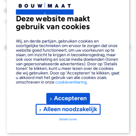
726716
Reguliere
€50,96
Deze website maakt
prijs
Aantal
gebruik van cookies
Aantal
Aantal
Wij, en derde partijen, gebruiken cookies en
verlagen
verhogen
soortgelijke technieken om ervoor te zorgen dat onze
AFHALEN OF LATEN BEZORGEN
Wijzig vestiging
website goed functioneert, om uw voorkeuren op te
van
van
slaan, om inzicht te krijgen in bezoekersgedrag, maar
ook voor marketing en social media doeleinden (tonen
van gepersonaliseerde advertenties). Door op ‘Details
Wagner
Wagner
Bezorgen
tonen’ te klikken, kunt u meer lezen over de cookies
die wij gebruiken. Door op ‘Accepteren’ te klikken, gaat
Beschikbaar voor bezorgen
2
Spuittip
Spuittip
u akkoord met het gebruik van alle cookies zoals
Voor 19:00 uur besteld, dinsdag 11 augustus bezorgd.
omschreven in onze
cookieverklaring
.
ControlPro
ControlPro
Kies vestiging
517
517
Accepteren
Afhalen mogelijk
›
Alleen noodzakelijk
Niet beschikbaar in de vestiging
-
Kies je vestiging om de exacte schaplocatie te zien.
Details tonen