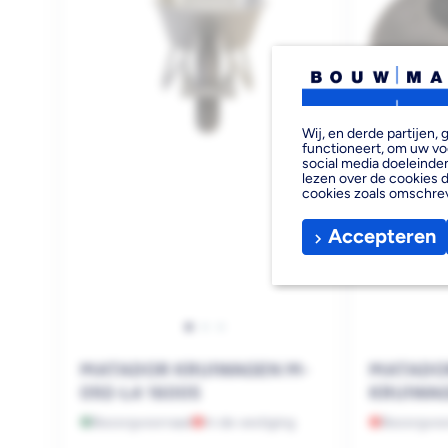
Wij, en derde partijen
functioneert, om uw vo
social media doeleinden
lezen over de cookies d
cookies zoals omschre
Accepteren
MATADOR KRUIWAGEN M-
MATADO
092-L4 16005
KRUIWAG
DOORSN
Bezorgvoorraad
In de vestiging
Bezorgvoo