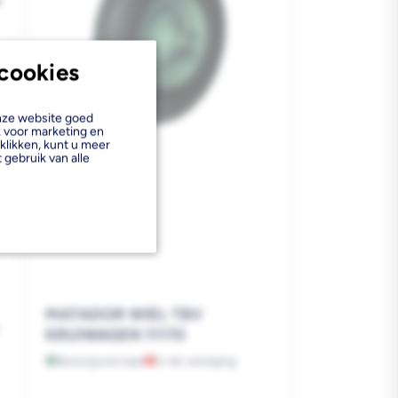
cookies
onze website goed
k voor marketing en
klikken, kunt u meer
 gebruik van alle
MATADOR WIEL TBV
KRUIWAGEN 11170
Bezorgvoorraad
In de vestiging