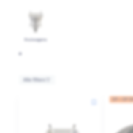
Kruiwagens
Alle filters
OP = OP 3