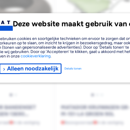
Deze website maakt gebruik van 
, gebruiken cookies en soortgelijke technieken om ervoor te zorgen dat 
orkeuren op te slaan, om inzicht te krijgen in bezoekersgedrag, maar oo
 (tonen van gepersonaliseerde advertenties). Door op ‘Details tonen’ te 
ie wij gebruiken. Door op ‘Accepteren’ te klikken, gaat u akkoord met het
ven in onze
cookieverklaring
.
Alleen noodzakelijk
Details tonen
R BANDENSET
MATADOR KRUIWAGEN GR-
EN 13690
M-151-L4 GROEN 90L
EE 480/400-8MM
rraad
In de vestiging
Bezorgvoorraad
In de vestiging