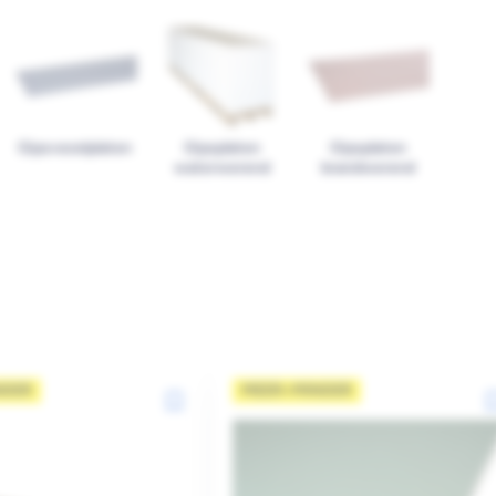
Gipsvezelplaten
Gipsplaten
Gipsplaten
waterwerend
brandwerend
NDER
MEER=MINDER