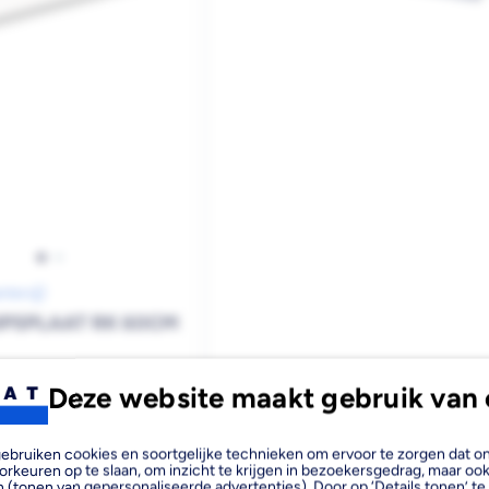
anten
GIPSPLAAT RK 60CM
rraad
In de vestiging
Deze website maakt gebruik van 
KNAUF DIAMOND BOARD
GIPSPLAAT AK 260X60CM
, gebruiken cookies en soortgelijke technieken om ervoor te zorgen dat 
orkeuren op te slaan, om inzicht te krijgen in bezoekersgedrag, maar oo
12,5MM
Bezorgvoorraad
In de vestiging
 (tonen van gepersonaliseerde advertenties). Door op ‘Details tonen’ te 