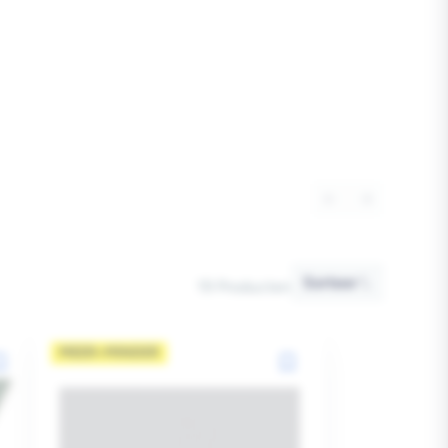
Sorteer
Sorteer
19 Producten
MEER=MINDER