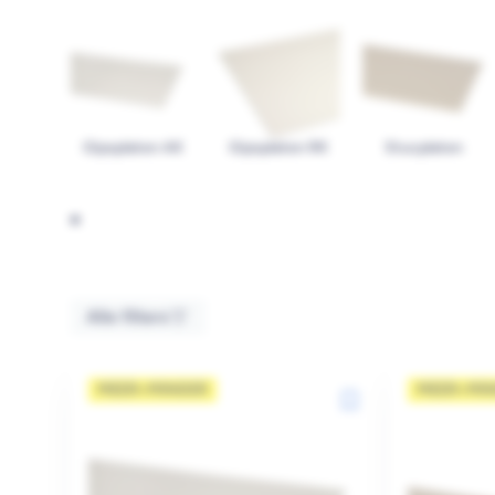
Gipsplaten AK
Gipsplaten RK
Stucplaten
Alle filters
MEER=MINDER
MEER=MI