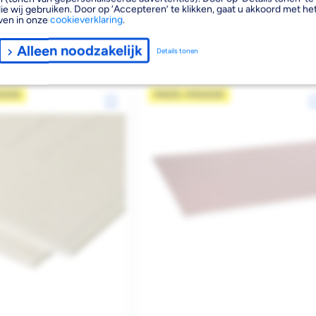
ie wij gebruiken. Door op ‘Accepteren’ te klikken, gaat u akkoord met het
ven in onze
cookieverklaring
.
Reguliere
€15,38
2
2
€3,52 per m
€9,86 per m
Alleen noodzakelijk
Details tonen
 120 stuks
prijs
€13,84
vanaf 120 stuks
NDER
MEER=MINDER