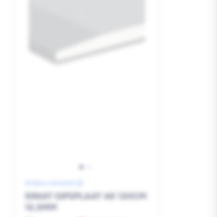
Andere varianten
SINIAT GIPSPLAAT AK 120CM
12,5MM