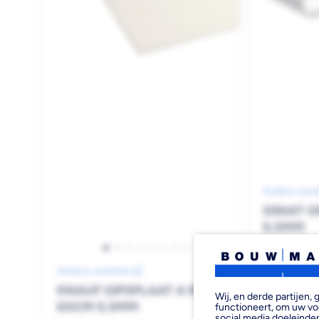
Andere vari
SINIAT 
9,5MM
Bezorgvoo
Andere varianten
KNAUF GIPSPLAAT A RK
Wij, en derde partijen
60CM 9,5MM
functioneert, om uw vo
social media doeleinden