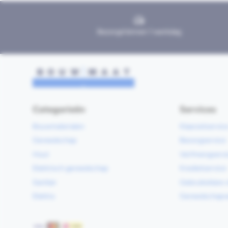
Bezorgd binnen 1 werkdag
Categorieën
Services
Bouwmaterialen
Klaarzetservic
Gereedschap
Bezorgservice
Hout
Verfmengservi
Elektrisch gereedschap
Kredietservice
Sanitair
Gebruiksklare 
Elektra
Gereedschapv
Betaalmethoden