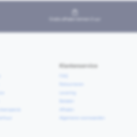
Gratis afhalen binnen 2 uur
Klantenservice
e
FAQ
Retourneren
ce
Levering
Betalen
vloerspecie
Afhalen
erhuur
Algemene voorwaarden