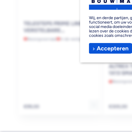
Wij, en derde partijen
functioneert, om uw vo
TELESTEPS PRIME LINE
social media doeleinden
VERSTELBARE
lezen over de cookies d
cookies zoals omschre
VEILIGHEIDSVOETEN
Bezorgvoorraad
In de vestiging
Accepteren
ALTREX
1X13 SM
Bezorgvoo
Reguliere
Reguliere
€99,00
€305,00
prijs
prijs