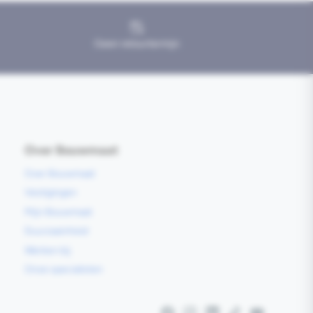
Geen retourtermijn
Over Bouwmaat
Over Bouwmaat
Vestigingen
Mijn Bouwmaat
Duurzaamheid
Werken bij
Onze specialisten
Facebook
Instagram
LinkedIn
TikTok
YouTube