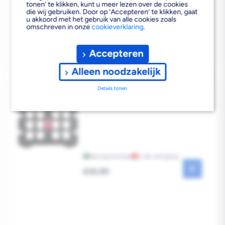
prijs
tonen’ te klikken, kunt u meer lezen over de cookies
die wij gebruiken. Door op ‘Accepteren’ te klikken, gaat
u akkoord met het gebruik van alle cookies zoals
omschreven in onze
cookieverklaring
.
Accepteren
Alleen noodzakelijk
MILWAUKEE PACKOUT
MONTAGEPLAAT
Details tonen
600X470X30MM
Bezorgvoorraad
In de vestiging
Reguliere
€35,90
prijs