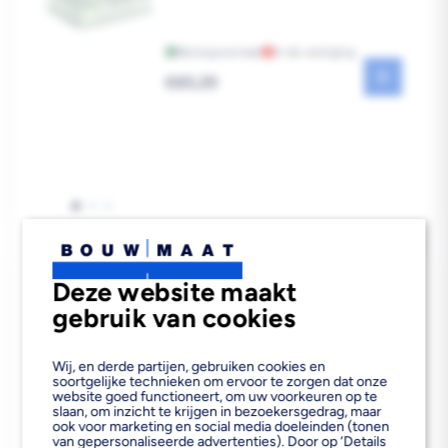
Bezorgvoorraad
In de vestiging
Reguliere
€85,29
prijs
MILWAUKEE PACKOUT
MONTAGEPLAAT
Deze website maakt
508X254X25MM
gebruik van cookies
Wij, en derde partijen, gebruiken cookies en
soortgelijke technieken om ervoor te zorgen dat onze
website goed functioneert, om uw voorkeuren op te
Bezorgvoorraad
In de vestiging
slaan, om inzicht te krijgen in bezoekersgedrag, maar
ook voor marketing en social media doeleinden (tonen
Reguliere
€27,84
van gepersonaliseerde advertenties). Door op ‘Details