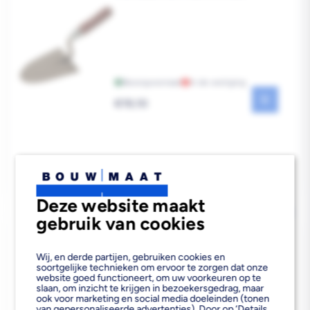
RECHTS 160MMX140MM
Bezorgvoorraad
In de vestiging
Reguliere
€19,10
prijs
Deze website maakt
SUPER PROF VOEGSPIJKER
gebruik van cookies
STAAL 200X10MM
Wij, en derde partijen, gebruiken cookies en
soortgelijke technieken om ervoor te zorgen dat onze
website goed functioneert, om uw voorkeuren op te
slaan, om inzicht te krijgen in bezoekersgedrag, maar
ook voor marketing en social media doeleinden (tonen
van gepersonaliseerde advertenties). Door op ‘Details