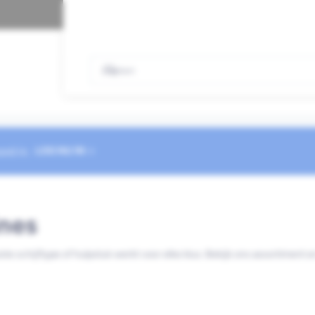
Gratis afhalen binnen 2 uur
WINKELWAGEN
(0)
Snel
bekijken
Zoeken
Zoeken
Je winkelwagen is leeg
rd in.
LOG NU IN
nes
iste schijftype of hulpstuk werkt voor elke klus. Bekijk ons assortiment 