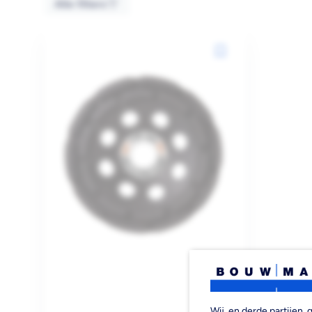
Alle filters
Wij, en derde partijen