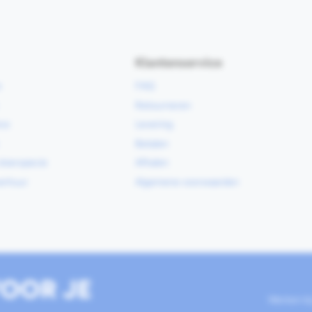
Klantenservice
e
FAQ
Retourneren
ce
Levering
Betalen
vloerspecie
Afhalen
erhuur
Algemene voorwaarden
OOR JE
Werken b