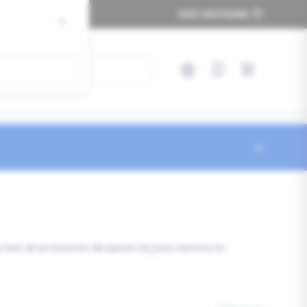
KIES VESTIGING
×
×
Inloggen
Snel bestellen
×
en kies de accessoires die passen bij jouw machine en