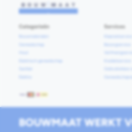
Categorieën
Services
Bouwmaterialen
Klaarzetservic
Gereedschap
Bezorgservice
Hout
Verfmengservi
Elektrisch gereedschap
Kredietservice
Sanitair
Gebruiksklare 
Elektra
Gereedschapv
Betaalmethoden
BOUWMAAT WERKT V