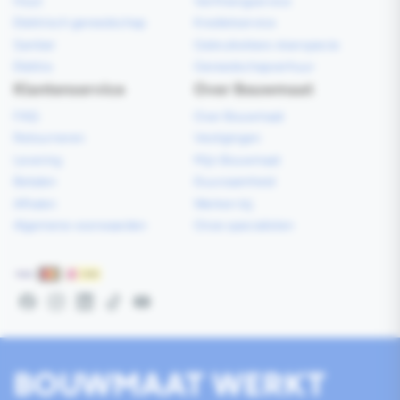
Hout
Verfmengservice
Elektrisch gereedschap
Kredietservice
Sanitair
Gebruiksklare vloerspecie
Elektra
Gereedschapverhuur
Klantenservice
Over Bouwmaat
FAQ
Over Bouwmaat
Retourneren
Vestigingen
Levering
Mijn Bouwmaat
Betalen
Duurzaamheid
Afhalen
Werken bij
Algemene voorwaarden
Onze specialisten
Betaalmethoden
Facebook
Instagram
LinkedIn
TikTok
YouTube
BOUWMAAT WERKT