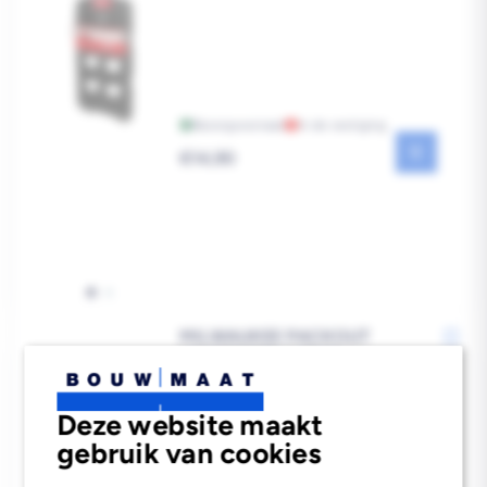
Bezorgvoorraad
In de vestiging
Reguliere
€14,90
prijs
MILWAUKEE PACKOUT
MONTAGEPLAAT XL
Deze website maakt
gebruik van cookies