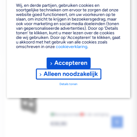
Wij, en derde partijen, gebruiken cookies en
Bezorgvoorraad
In de vestiging
soortgelijke technieken om ervoor te zorgen dat onze
website goed functioneert, om uw voorkeuren op te
Reguliere
€65,90
slaan, om inzicht te krijgen in bezoekersgedrag, maar
prijs
ook voor marketing en social media doeleinden (tonen
van gepersonaliseerde advertenties). Door op ‘Details
tonen’ te klikken, kunt u meer lezen over de cookies
die wij gebruiken. Door op ‘Accepteren’ te klikken, gaat
u akkoord met het gebruik van alle cookies zoals
omschreven in onze
cookieverklaring
.
Accepteren
MILWAUKEE PACKOUT
MAGNETISCH REK
Alleen noodzakelijk
Details tonen
Bezorgvoorraad
In de vestiging
Reguliere
€30,90
prijs