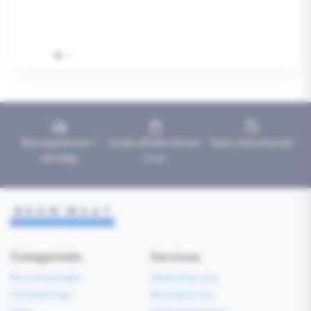
Bezorgd binnen 1
Gratis afhalen binnen
Geen retourtermijn
werkdag
2 uur
Categorieën
Services
Bouwmaterialen
Klaarzetservice
Gereedschap
Bezorgservice