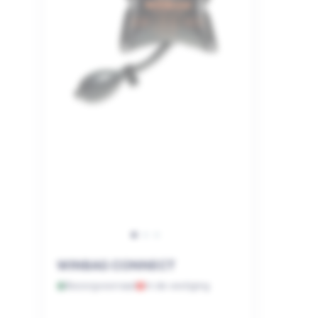
WINBAG CONNECT
Bezorgvoorraad
In de vestiging