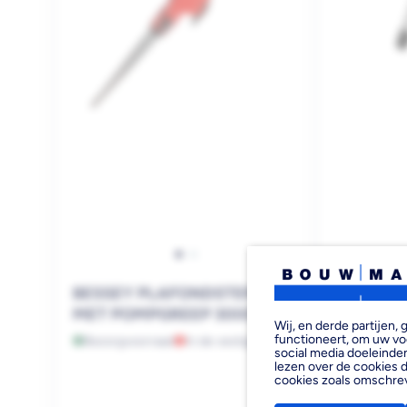
BESSEY PLAFONDSTEMPEL
BESSEY 
MET POMPGREEP 300CM
BOUWST
Wij, en derde partijen
functioneert, om uw vo
Bezorgvoorraad
In de vestiging
Bezorgvoo
social media doeleinden
lezen over de cookies d
cookies zoals omschre