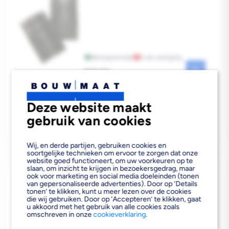
Bezorgvoorraad
In de vestiging
Reguliere
€15,63
prijs
Deze website maakt
gebruik van cookies
Wij, en derde partijen, gebruiken cookies en
FENTO KNIESTUKKEN 100
soortgelijke technieken om ervoor te zorgen dat onze
website goed functioneert, om uw voorkeuren op te
ZWART
slaan, om inzicht te krijgen in bezoekersgedrag, maar
ook voor marketing en social media doeleinden (tonen
van gepersonaliseerde advertenties). Door op ‘Details
tonen’ te klikken, kunt u meer lezen over de cookies
die wij gebruiken. Door op ‘Accepteren’ te klikken, gaat
u akkoord met het gebruik van alle cookies zoals
Bezorgvoorraad
In de vestiging
omschreven in onze
cookieverklaring
.
Reguliere
€49,99