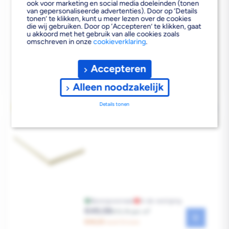
€257,24
vanaf
€84,34 per m
ook voor marketing en social media doeleinden (tonen
prijs
van gepersonaliseerde advertenties). Door op ‘Details
€244,38
vanaf 10 stuks
tonen’ te klikken, kunt u meer lezen over de cookies
die wij gebruiken. Door op ‘Accepteren’ te klikken, gaat
u akkoord met het gebruik van alle cookies zoals
omschreven in onze
cookieverklaring
.
Accepteren
Alleen noodzakelijk
Details tonen
MDF PLAAT WIT GEGROND
MEER=MINDER
3050X1220X18MM 70% PEFC
Bezorgvoorraad
In de vestiging
Reguliere
€49,08
2
€13,19 per m
prijs
€46,63
vanaf 20 stuks