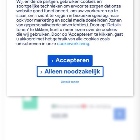
Bezorgvoorraad
In de vestiging
Wij, en derde partijen, gebruiken cookies en
soortgelijke technieken om ervoor te zorgen dat onze
Reguliere
€65,98
website goed functioneert, om uw voorkeuren op te
slaan, om inzicht te krijgen in bezoekersgedrag, maar
prijs
ook voor marketing en social media doeleinden (tonen
van gepersonaliseerde advertenties). Door op ‘Details
tonen’ te klikken, kunt u meer lezen over de cookies
die wij gebruiken. Door op ‘Accepteren’ te klikken, gaat
u akkoord met het gebruik van alle cookies zoals
omschreven in onze
cookieverklaring
.
247WOOD FREESMAL
Accepteren
89X89MM RECHTS
Alleen noodzakelijk
Details tonen
Bezorgvoorraad
In de vestiging
Reguliere
€22,99
prijs