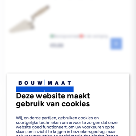
Bezorgvoorraad
In de vestiging
Reguliere
€9,88
prijs
SUPER PROF SPAAN
Deze website maakt
MIDDELHARD KUNSTSTOF
gebruik van cookies
MET SOFTGREEP
280X140MM
Wij, en derde partijen, gebruiken cookies en
soortgelijke technieken om ervoor te zorgen dat onze
website goed functioneert, om uw voorkeuren op te
slaan, om inzicht te krijgen in bezoekersgedrag, maar