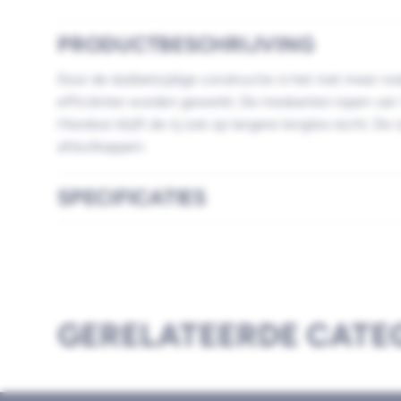
PRODUCTBESCHRIJVING
Door de dubbelzijdige constructie is het niet meer nod
efficiënter worden gewerkt. De meskanten lopen van 
Hierdoor blijft de rij ook op langere lengtes recht. De
afsluitkappen.
SPECIFICATIES
GERELATEERDE CATE