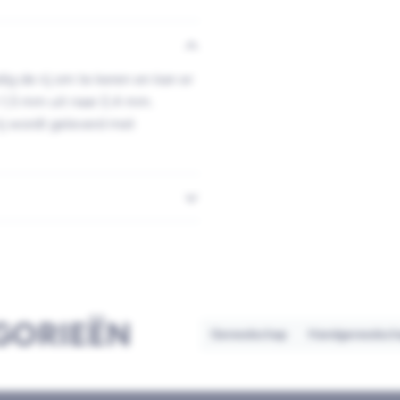
ig de rij om te keren en kan er
1,5 mm uit naar 2,4 mm.
 rij wordt geleverd met
GORIEËN
Gereedschap
Handgereedsch