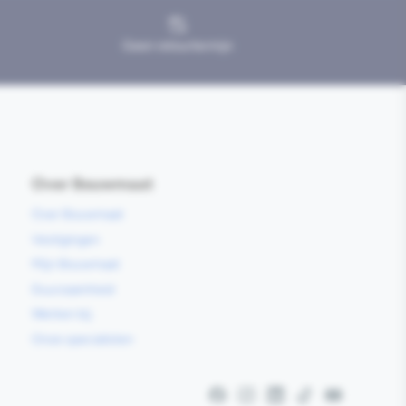
Geen retourtermijn
Over Bouwmaat
Over Bouwmaat
Vestigingen
Mijn Bouwmaat
Duurzaamheid
Werken bij
Onze specialisten
Facebook
Instagram
LinkedIn
TikTok
YouTube