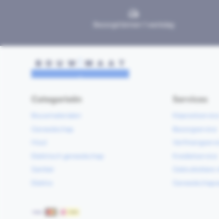
Bezorgd binnen 1 werkdag
Categorieën
Services
Bouwmaterialen
Klaarzetservic
Gereedschap
Bezorgservice
Hout
Verfmengservi
Elektrisch gereedschap
Kredietservice
Sanitair
Gebruiksklare 
Elektra
Gereedschapv
Betaalmethoden