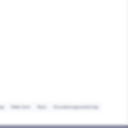
ap
Pallet item
Rijen
Stucadoorsgereedschap