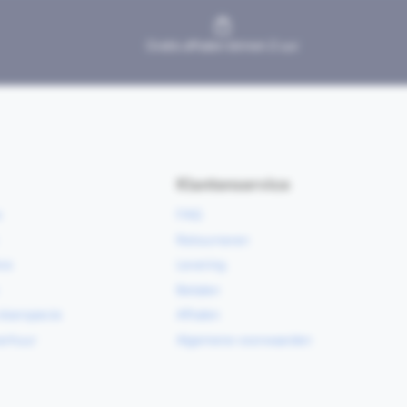
Gratis afhalen binnen 2 uur
Klantenservice
e
FAQ
Retourneren
ce
Levering
Betalen
vloerspecie
Afhalen
erhuur
Algemene voorwaarden