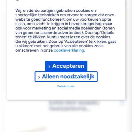
SUPER PROF MULTI CLICK
DRIJFRIJ ALUMINIUM
Wij, en derde partijen, gebruiken cookies en
ZONDER STEEL 60CM
soortgelijke technieken om ervoor te zorgen dat onze
website goed functioneert, om uw voorkeuren op te
slaan, om inzicht te krijgen in bezoekersgedrag, maar
ook voor marketing en social media doeleinden (tonen
van gepersonaliseerde advertenties). Door op ‘Details
tonen’ te klikken, kunt u meer lezen over de cookies
die wij gebruiken. Door op ‘Accepteren’ te klikken, gaat
u akkoord met het gebruik van alle cookies zoals
Bezorgvoorraad
In de vestiging
omschreven in onze
cookieverklaring
.
Reguliere
€78,96
prijs
Accepteren
Alleen noodzakelijk
Details tonen
SUPER PROF WANDRIJ
TRAPEZEPROFIEL
ALUMINIUM BREEDTE 17MM
1500MM