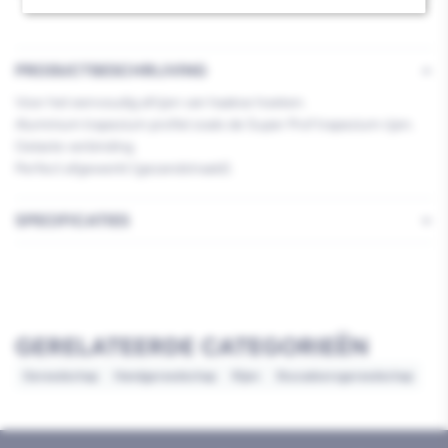
PRODUCTBESCHRIJVING
Voor het eenvoudig afrijen van haakse hoeken.
Aluminium trapezium profiel zoals de Super Prof trapezium rijen.
Gelaste verbinding.
Perfect afgewerkt (gezandstraald).
SPECIFICATIES
GERELATEERDE CATEGORIEËN
Gereedschap
Handgereedschap
Rijen
Stucadoorsgereedschap