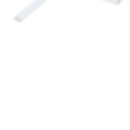
Media
1
openen