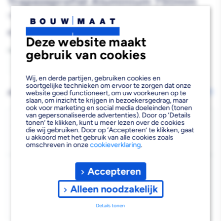
Trapezeprofiel Aluminium 750mm
562007
Reguliere
€120,78
Deze website maakt
prijs
gebruik van cookies
Aantal
Aantal
Aantal
Wij, en derde partijen, gebruiken cookies en
soortgelijke technieken om ervoor te zorgen dat onze
verlagen
verhogen
AFHALEN OF LATEN BEZORGEN
website goed functioneert, om uw voorkeuren op te
Wijzig vestiging
slaan, om inzicht te krijgen in bezoekersgedrag, maar
van
van
ook voor marketing en social media doeleinden (tonen
van gepersonaliseerde advertenties). Door op ‘Details
Super
Super
Bezorgen
tonen’ te klikken, kunt u meer lezen over de cookies
die wij gebruiken. Door op ‘Accepteren’ te klikken, gaat
Beschikbaar voor bezorgen
3
Prof
Prof
u akkoord met het gebruik van alle cookies zoals
Voor 19:00 uur besteld, dinsdag 11 augustus bezorgd.
omschreven in onze
cookieverklaring
.
Hoekwandrij
Hoekwandrij
Kies vestiging
Accepteren
Trapezeprofiel
Trapezeprofiel
Afhalen mogelijk
›
Aluminium
Aluminium
Alleen noodzakelijk
Niet beschikbaar in de vestiging
-
750mm
750mm
Details tonen
Kies je vestiging om de exacte schaplocatie te zien.