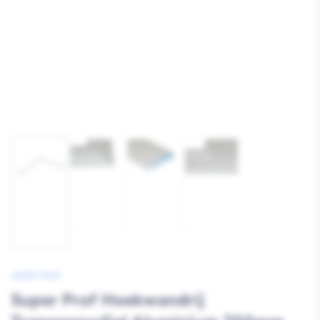
Afbeelding
Afbeelding
Afbeelding
Afbeelding
2
3
4
1
laden
laden
laden
laden
SUPER PROF
Super Prof Hoekwandrij