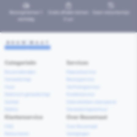
Bezorgd binnen 1
Gratis afhalen binnen
Geen retourtermijn
werkdag
2 uur
Categorieën
Services
Bouwmaterialen
Klaarzetservice
Gereedschap
Bezorgservice
Hout
Verfmengservice
Elektrisch gereedschap
Kredietservice
Sanitair
Gebruiksklare vloerspecie
Elektra
Gereedschapverhuur
Klantenservice
Over Bouwmaat
FAQ
Over Bouwmaat
Retourneren
Vestigingen