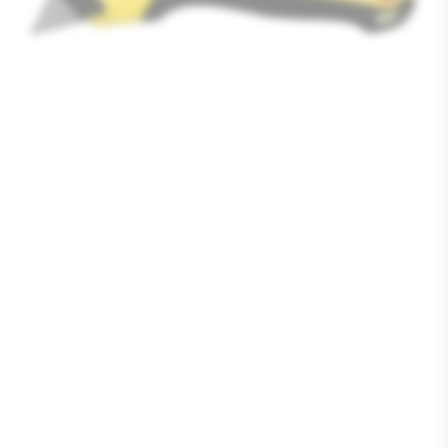
Media
1
openen