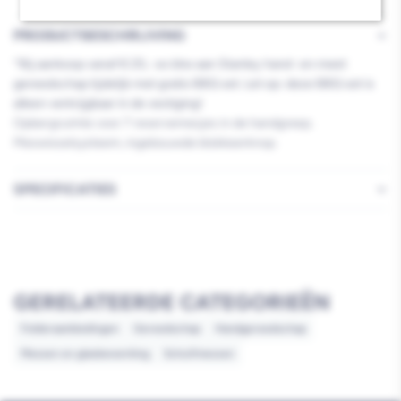
PRODUCTBESCHRIJVING
*Bij aankoop vanaf € 25,- ex btw aan Stanley hand- en meet
gereedschap tijdelijk met gratis BBQ set. Let op: deze BBQ set is
alleen verkrijgbaar in de vestiging!
Opbergruimte voor 7 reservemesjes in de handgreep.
Meswisselsysteem, ingebouwde blokkeerknop.
SPECIFICATIES
GERELATEERDE CATEGORIEËN
Folderaanbiedingen
Gereedschap
Handgereedschap
Messen en glasbewerking
Schuifmessen