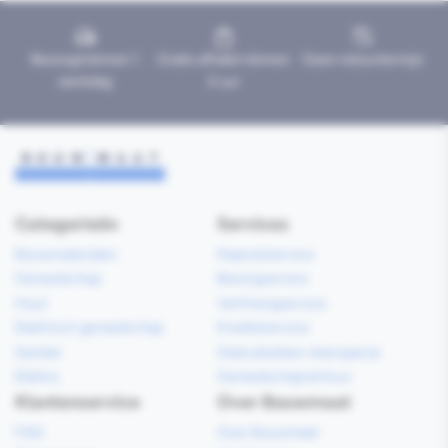
Bezorgd binnen 1
Gratis afhalen binnen
Geen retourtermijn
werkdag
2 uur
Categorieën
Services
Bouwmaterialen
Klaarzetservice
Gereedschap
Bezorgservice
Hout
Verfmengservice
Elektrisch gereedschap
Kredietservice
Sanitair
Gebruiksklare vloerspecie
Elektra
Gereedschapverhuur
Klantenservice
Over Bouwmaat
FAQ
Over Bouwmaat