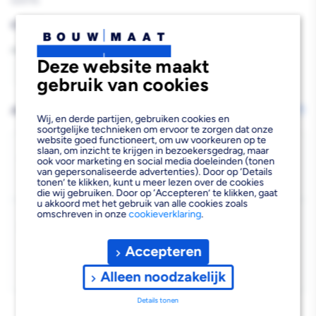
529776
Reguliere
€16,90
prijs
Aantal
Deze website maakt
Aantal
Aantal
gebruik van cookies
verlagen
verhogen
AFHALEN OF LATEN BEZORGEN
Wijzig vestiging
Wij, en derde partijen, gebruiken cookies en
van
van
soortgelijke technieken om ervoor te zorgen dat onze
website goed functioneert, om uw voorkeuren op te
Stanley
Stanley
Bezorgen
slaan, om inzicht te krijgen in bezoekersgedrag, maar
ook voor marketing en social media doeleinden (tonen
Beschikbaar voor bezorgen
31
van gepersonaliseerde advertenties). Door op ‘Details
Fatmax
Fatmax
tonen’ te klikken, kunt u meer lezen over de cookies
Voor 19:00 uur besteld, morgen bezorgd.
die wij gebruiken. Door op ‘Accepteren’ te klikken, gaat
Uitschuifmes
Uitschuifmes
u akkoord met het gebruik van alle cookies zoals
omschreven in onze
cookieverklaring
.
Kies vestiging
10-
10-
Afhalen mogelijk
›
778
778
Accepteren
Niet beschikbaar in de vestiging
-
Alleen noodzakelijk
Kies je vestiging om de exacte schaplocatie te zien.
Details tonen