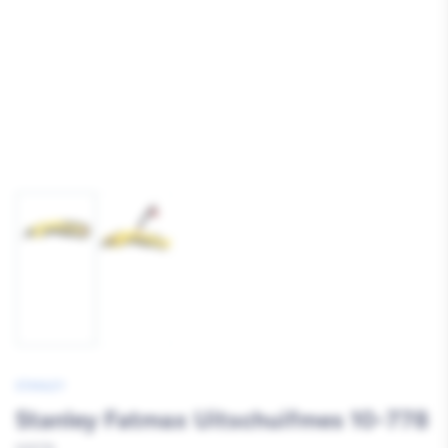
Afbeelding
Afbeelding
1
2
laden
laden
STANLEY
Stanley Fatmax Uitschuifmes 10-778