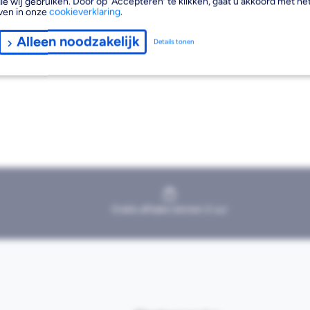
ie wij gebruiken. Door op ‘Accepteren’ te klikken, gaat u akkoord met het
ven in onze
cookieverklaring
.
Alleen noodzakelijk
Details tonen
Gratis afhalen binnen 2 uur