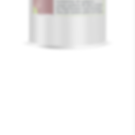
Media
1
openen