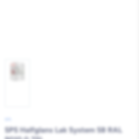
Afbeelding
1
laden
SPS
SPS Halfglans Lak System SB RAL