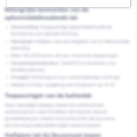
Belangrijke kenmerken van de
oplosmiddelhoudende lak
Samenstelling:
Hoogwaardige oplosmiddelhoudende
formulering voor optimale hechting
Glansgraad:
Halfglans voor een elegante, niet te reflecterende
afwerking
Kleur:
RAL 9010 zuiver wit voor universele toepassingen
Verwerkingstemperatuur:
Vanaf 8°C te verwerken voor
flexibele planning
Droogtijd:
Stofdroog na 3 uur, overschilderbaar na 20 jaar
Inhoud:
0,75 liter verpakking met rendement van 12 m²
Toepassingen van de buitenlak
Deze veelzijdige toplaag is ideaal voor professionele
buitenprojecten zoals het lakken van kozijnen, deuren,
gevelbekleding en andere houtconstructies die duurzame
bescherming nodig hebben tegen weersinvloeden.
Halfglans lak bij Bouwmaat kopen