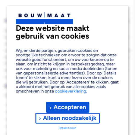
9010
9010
0,75L
0,75L
PRODUCTBESCHRIJVING
Deze website maakt
De SPS Halfglans Lak System SB RAL 9010 0,75L is een
gebruik van cookies
hoogwaardige oplosmiddelhoudende lak die speciaal ontwikkeld is
voor buitentoepassingen. Deze professionele toplaag biedt
Wij, en derde partijen, gebruiken cookies en
uitstekende bescherming tegen weersinvloeden en zorgt voor een
soortgelijke technieken om ervoor te zorgen dat onze
duurzame, halfglanzende afwerking in de populaire RAL 9010 kleur.
website goed functioneert, om uw voorkeuren op te
Met een rendement van 16 m² per liter kun je efficiënt werken aan
slaan, om inzicht te krijgen in bezoekersgedrag, maar
ook voor marketing en social media doeleinden (tonen
diverse projecten, terwijl de lak al na 3 uur stofdroog is voor snelle
van gepersonaliseerde advertenties). Door op ‘Details
voortgang.
tonen’ te klikken, kunt u meer lezen over de cookies
die wij gebruiken. Door op ‘Accepteren’ te klikken, gaat
Belangrijkste voordelen
u akkoord met het gebruik van alle cookies zoals
omschreven in onze
cookieverklaring
.
Deze professionele buitenlak biedt je de volgende voordelen:
Langdurige bescherming tegen weersinvloeden
Accepteren
Uitstekend rendement van 16 m² per liter
Alleen noodzakelijk
Snelle droging binnen 3 uur
Afwasbaar oppervlak voor eenvoudig onderhoud
Details tonen
Professionele halfglanzende afwerking