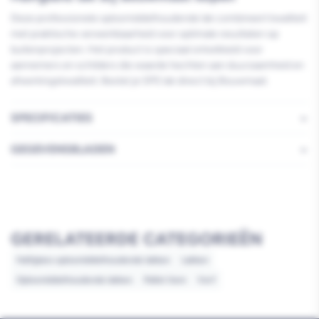
Deze professionele oplosmiddelhoudende lak combineert kwaliteit
met praktische verwerkbaarheid voor optimale resultaten op
buitenprojecten. Het product is speciaal ontwikkeld voor
aannemers en schilders die waarde hechten aan duurzaamheid en
afwerkingskwaliteit. Bestel je SPS lak direct bij Bouwmaat.
SPECIFICATIES
GEGEVENSBLADEN
GERELATEERDE CATEGORIEËN
Halfglans oplosmiddelhoudende lakken
Lakken
Oplosmiddelhoudende lakken
Pallet item
Verf