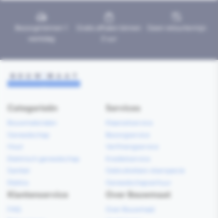
Bezorgd binnen 1
Gratis afhalen binnen
Geen retourtermijn
werkdag
2 uur
Categorieën
Services
Bouwmaterialen
Klaarzetservice
Gereedschap
Bezorgservice
Hout
Verfmengservice
Elektrisch gereedschap
Kredietservice
Sanitair
Gebruiksklare vloerspecie
Elektra
Gereedschapverhuur
Klantenservice
Over Bouwmaat
FAQ
Over Bouwmaat