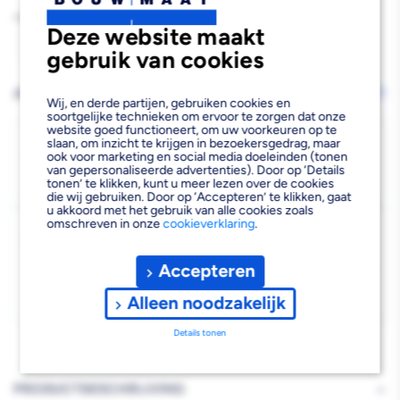
prijs
Aantal
Deze website maakt
Aantal
Aantal
gebruik van cookies
verlagen
verhogen
AFHALEN OF LATEN BEZORGEN
Wijzig vestiging
Wij, en derde partijen, gebruiken cookies en
van
van
soortgelijke technieken om ervoor te zorgen dat onze
website goed functioneert, om uw voorkeuren op te
Rust-
Rust-
Bezorgen
slaan, om inzicht te krijgen in bezoekersgedrag, maar
ook voor marketing en social media doeleinden (tonen
Beschikbaar voor bezorgen
van gepersonaliseerde advertenties). Door op ‘Details
11
Oleum
Oleum
tonen’ te klikken, kunt u meer lezen over de cookies
Voor 13:00 uur besteld, donderdag 13 augustus bezorgd.
die wij gebruiken. Door op ‘Accepteren’ te klikken, gaat
Markeerspray
Markeerspray
u akkoord met het gebruik van alle cookies zoals
omschreven in onze
cookieverklaring
.
Kies vestiging
Fluorescerend
Fluorescerend
Afhalen mogelijk
›
Blauw
Blauw
Accepteren
Niet beschikbaar in de vestiging
-
500ml
500ml
Alleen noodzakelijk
Kies je vestiging om de exacte schaplocatie te zien.
Details tonen
PRODUCTBESCHRIJVING