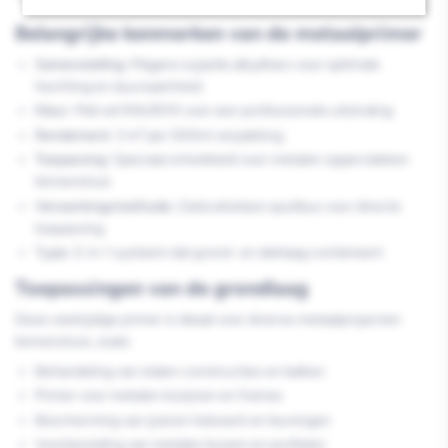
Belangrijke kenmerken van de metaalprimer
Samenstelling:
Magere sojaolie alkydhars voor optimale
hechting en duurzaamheid
Kleur:
Mat wit RAL9010 voor een professionele uitstraling
Rendement:
3 m² per 500ml verpakking
Toepassing:
Speciaal ontwikkeld voor metalen oppervlakken
binnenshuis
Verwerkingsmethode:
Gebruiksklare spuitbus voor directe
toepassing
Type:
2-in-1 systeem dat grond- en deklaag combineert
Toepassingen van de grondlaag
Deze veelzijdige primer is ideaal voor diverse metaalprojecten
binnenshuis, zoals:
Behandeling van stalen constructies en balken
Primer voor metalen kozijnen en frames
Bescherming van ijzeren hekwerk en leuningen
Voorbereiding van metalen buizen en profielen