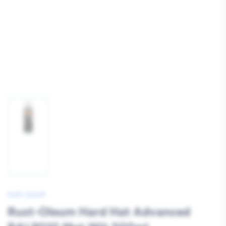
Afbeelding
1
laden
RUST-OLEUM
Rust-Oleum Hard Hat Advanced