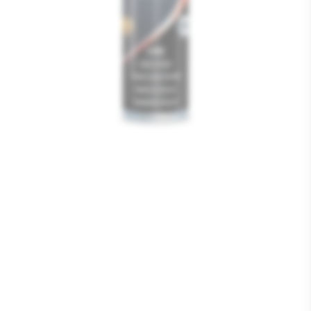
Media
1
openen