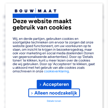
Mat
Mat
Wit
Wit
500ml
500ml
PRODUCTBESCHRIJVING
Deze website maakt
De Rust-Oleum Hard Hat Advanced RAL9010 Mat Wit 500ML is
gebruik van cookies
een hoogwaardige probleemoplossende primer die grondlaag en
deklaag combineert in één product. Deze professionele spuitbus
Wij, en derde partijen, gebruiken cookies en
primer is gebaseerd op sneldrogende magere sojaolie alkydhars en
soortgelijke technieken om ervoor te zorgen dat onze
biedt uitstekende hechting op metalen oppervlakken. Met een
website goed functioneert, om uw voorkeuren op te
slaan, om inzicht te krijgen in bezoekersgedrag, maar
rendement van 3 m² per verpakking werk je efficiënt en
ook voor marketing en social media doeleinden (tonen
kostenbewust aan je metaalprojecten.
van gepersonaliseerde advertenties). Door op ‘Details
tonen’ te klikken, kunt u meer lezen over de cookies
Belangrijkste voordelen
die wij gebruiken. Door op ‘Accepteren’ te klikken, gaat
u akkoord met het gebruik van alle cookies zoals
Deze oplosmiddelhoudende primer biedt je de volgende
omschreven in onze
cookieverklaring
.
voordelen:
Accepteren
Grondlaag en deklaag in één toepassing
Sneldrogende formule voor efficiënt werken
Alleen noodzakelijk
Uitstekende hechting op metalen ondergronden
Details tonen
Praktische spuitbus voor eenvoudige toepassing
Mat witte afwerking RAL9010