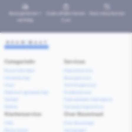
Bezorgd binnen 1
Gratis afhalen binnen
Geen retourtermijn
werkdag
2 uur
Categorieën
Services
Bouwmaterialen
Klaarzetservice
Gereedschap
Bezorgservice
Hout
Verfmengservice
Elektrisch gereedschap
Kredietservice
Sanitair
Gebruiksklare vloerspecie
Elektra
Gereedschapverhuur
Klantenservice
Over Bouwmaat
FAQ
Over Bouwmaat
Retourneren
Vestigingen