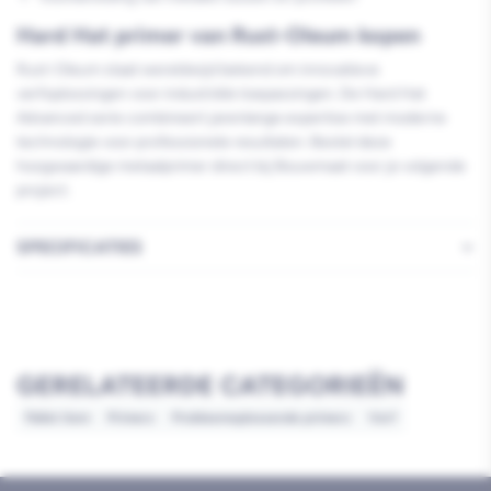
Hard Hat primer van Rust-Oleum kopen
Rust-Oleum staat wereldwijd bekend om innovatieve
verfoplossingen voor industriële toepassingen. De Hard Hat
Advanced serie combineert jarenlange expertise met moderne
technologie voor professionele resultaten. Bestel deze
hoogwaardige metaalprimer direct bij Bouwmaat voor je volgende
project.
SPECIFICATIES
GERELATEERDE CATEGORIEËN
Pallet item
Primers
Probleemoplossende primers
Verf