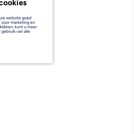
cookies
onze website goed
k voor marketing en
klikken, kunt u meer
 gebruik van alle