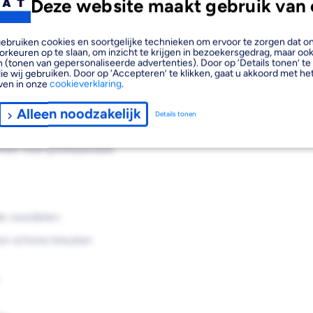
Deze website maakt gebruik van 
, gebruiken cookies en soortgelijke technieken om ervoor te zorgen dat 
orkeuren op te slaan, om inzicht te krijgen in bezoekersgedrag, maar oo
 tegelsnijplank die speciaal is
 (tonen van gepersonaliseerde advertenties). Door op ‘Details tonen’ te 
ie wij gebruiken. Door op ‘Accepteren’ te klikken, gaat u akkoord met het
egels tot 102 cm lengte. Deze
ven in onze
cookieverklaring
.
eeksysteem met 1200kg
Alleen noodzakelijk
0x70cm tegels die diagonaal
Details tonen
ieltjes en draaibare
teit voor professionele
e voordelen:
oor schone breuken