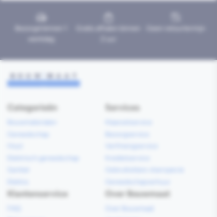
Bezorgd binnen 1
Gratis afhalen binnen
Geen retourtermijn
werkdag
2 uur
Categorieën
Services
Bouwmaterialen
Klaarzetservice
Gereedschap
Bezorgservice
Hout
Verfmengservice
Elektrisch gereedschap
Kredietservice
Sanitair
Gebruiksklare vloerspecie
Elektra
Gereedschapverhuur
Klantenservice
Over Bouwmaat
FAQ
Over Bouwmaat