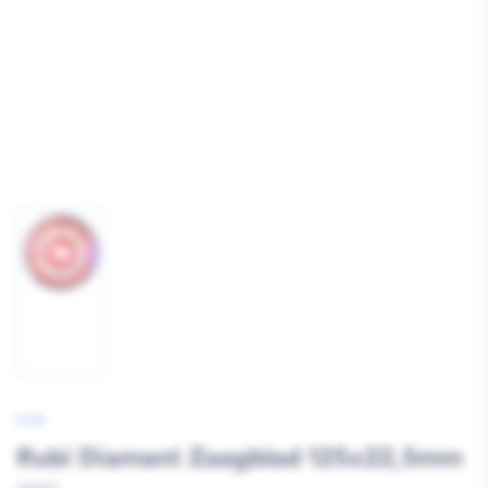
Afbeelding
1
laden
RUBI
Rubi Diamant Zaagblad 125x22,5mm