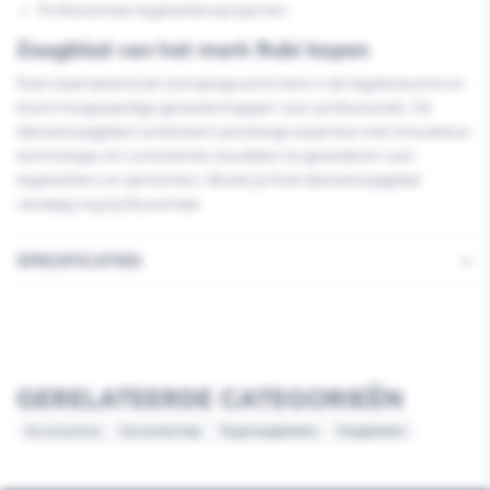
Professionele tegelzettersprojecten
Zaagblad van het merk Rubi kopen
Rubi staat bekend als toonaangevend merk in de tegelindustrie en
levert hoogwaardige gereedschappen voor professionals. Dit
diamantzaagblad combineert jarenlange expertise met innovatieve
technologie om consistente resultaten te garanderen voor
tegelzetters en aannemers. Bestel je Rubi diamantzaagblad
vandaag nog bij Bouwmaat.
SPECIFICATIES
GERELATEERDE CATEGORIEËN
Accessoires
Gereedschap
Tegelzaagbladen
Zaagbladen