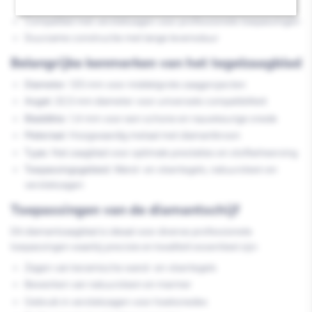
materialen
Compatibel met verstekzagen voor professionele toepassingen
Duurzame constructie met lange levensduur
Belangrijke kenmerken van het tegelzaagblad
Diameter:
125 mm voor middelgrote zaagprojecten
Asgat:
22,5 mm diameter voor universele compatibiliteit
Bladdikte:
1,4 mm voor een schone en nauwkeurige snede
Materiaal:
Hoogwaardig metaal met diamantkroon
Type:
Nat zaagblad voor optimale prestaties en stofbeheersing
Toepassingsgebied:
Wand- en vloertegels, natuursteen en
verstekzagen
Toepassingen van de diamantschijf
Dit diamantzaagblad is ideaal voor diverse professionele
toepassingen waarbij precisie en kwaliteit essentieel zijn:
Zagen van keramische wand- en vloertegels
Bewerken van natuursteen en marmer
Gebruik in verstekzagen voor hoeksnedes