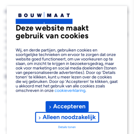
PRODUCTBESCHRIJVING
Het Rubi Diamant Zaagblad 125x22,5mm is een professioneel
Deze website maakt
tegelzaagblad dat speciaal is ontwikkeld voor het nat zagen van
gebruik van cookies
wand- en vloertegels, natuursteen en andere harde materialen. Dit
diamantzaagblad van 1,4 mm dik beschikt over een nagenoeg
doorlopende diamantkroon die zorgt voor een nauwkeurige en
Wij, en derde partijen, gebruiken cookies en
schone snede. Door de hoogwaardige constructie en het
soortgelijke technieken om ervoor te zorgen dat onze
website goed functioneert, om uw voorkeuren op te
duurzame metalen materiaal kun je rekenen op een lange
slaan, om inzicht te krijgen in bezoekersgedrag, maar
levensduur en consistent zaagresultaat bij elke klus.
ook voor marketing en social media doeleinden (tonen
van gepersonaliseerde advertenties). Door op ‘Details
Belangrijkste voordelen
tonen’ te klikken, kunt u meer lezen over de cookies
die wij gebruiken. Door op ‘Accepteren’ te klikken, gaat
Met het Rubi Diamant Zaagblad 125x22,5mm profiteer je van de
u akkoord met het gebruik van alle cookies zoals
omschreven in onze
cookieverklaring
.
volgende voordelen:
Nagenoeg doorlopende diamantkroon voor optimale
Accepteren
snijprestaties
Geschikt voor nat zagen, waardoor minder stof en betere
Alleen noodzakelijk
koeling
Details tonen
Veelzijdig inzetbaar voor tegels, natuursteen en harde