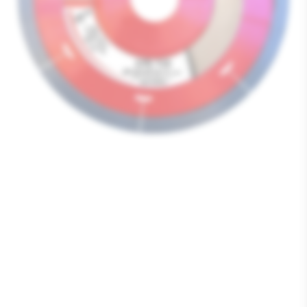
Media
1
openen