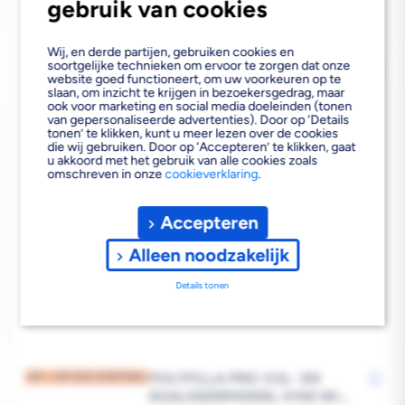
gebruik van cookies
Wij, en derde partijen, gebruiken cookies en
soortgelijke technieken om ervoor te zorgen dat onze
POLYFILLA PRO VULMIDDEL
website goed functioneert, om uw voorkeuren op te
F111 2KG
slaan, om inzicht te krijgen in bezoekersgedrag, maar
ook voor marketing en social media doeleinden (tonen
van gepersonaliseerde advertenties). Door op ‘Details
tonen’ te klikken, kunt u meer lezen over de cookies
die wij gebruiken. Door op ‘Accepteren’ te klikken, gaat
u akkoord met het gebruik van alle cookies zoals
omschreven in onze
cookieverklaring
.
Bezorgvoorraad
In de vestiging
Accepteren
Reguliere
€16,50
Alleen noodzakelijk
prijs
Details tonen
POLYFILLA PRO VUL- EN
OP = OP 35% KORTING
EGALISEERMIDDEL X100 WIT