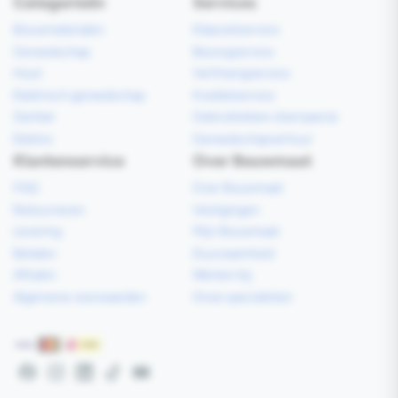
Categorieën
Services
Bouwmaterialen
Klaarzetservice
Gereedschap
Bezorgservice
Hout
Verfmengservice
Elektrisch gereedschap
Kredietservice
Sanitair
Gebruiksklare vloerspecie
Elektra
Gereedschapverhuur
Klantenservice
Over Bouwmaat
FAQ
Over Bouwmaat
Retourneren
Vestigingen
Levering
Mijn Bouwmaat
Betalen
Duurzaamheid
Afhalen
Werken bij
Algemene voorwaarden
Onze specialisten
Betaalmethoden
Facebook
Instagram
LinkedIn
TikTok
YouTube