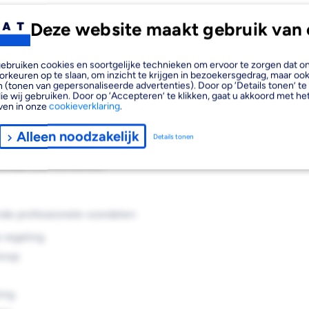
Deze website maakt gebruik van 
room thermostaat opbouw 1
, gebruiken cookies en soortgelijke technieken om ervoor te zorgen dat 
orkeuren op te slaan, om inzicht te krijgen in bezoekersgedrag, maar oo
n die veiligheid, comfort en
 (tonen van gepersonaliseerde advertenties). Door op ‘Details tonen’ te 
rofessionele wandmontage
ie wij gebruiken. Door op ‘Accepteren’ te klikken, gaat u akkoord met het
ven in onze
cookieverklaring
.
met keramische cartouche en
uut. De thermostaatkraan is
Alleen noodzakelijk
Details tonen
 40°C en EcoSmart technologie
zonder comfortverlies.
de professionele voordelen:
 regeling
knop
ing