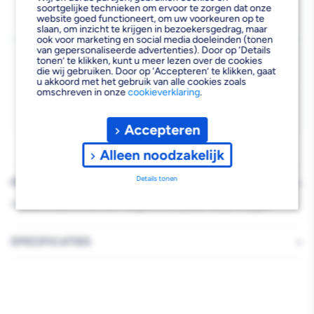
soortgelijke technieken om ervoor te zorgen dat onze
Beschikbaar voor bezorgen
8
E-
E-
website goed functioneert, om uw voorkeuren op te
Voor 19:00 uur besteld, dinsdag 11 augustus bezorgd.
slaan, om inzicht te krijgen in bezoekersgedrag, maar
Cut
Cut
ook voor marketing en social media doeleinden (tonen
van gepersonaliseerde advertenties). Door op ‘Details
Kies vestiging
Zaagblad
Zaagblad
tonen’ te klikken, kunt u meer lezen over de cookies
die wij gebruiken. Door op ‘Accepteren’ te klikken, gaat
Afhalen mogelijk
u akkoord met het gebruik van alle cookies zoals
›
Middenmes
Middenmes
omschreven in onze
cookieverklaring
.
Niet beschikbaar in de vestiging
-
SML
SML
Kies je vestiging om de exacte schaplocatie te zien.
Accepteren
69mm
69mm
Alleen noodzakelijk
Details tonen
PRODUCTBESCHRIJVING
Middenmes|Rechte, zeer lange vorm, bij zeer diepe voegen.
SPECIFICATIES