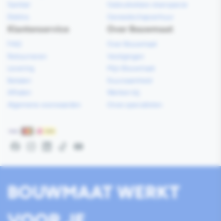
Sanitair
Gebruiksklare vloerspecie
Elektra
Gereedschapverhuur
Klantenservice
Over Bouwmaat
FAQ
Over Bouwmaat
Retourneren
Vestigingen
Levering
Mijn Bouwmaat
Betalen
Duurzaamheid
Afhalen
Werken bij
Algemene voorwaarden
Onze specialisten
Betaalmethoden
Facebook
Instagram
LinkedIn
TikTok
YouTube
BOUWMAAT WERKT
VOOR JE