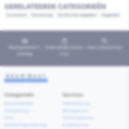
GERELATEERDE CATEGORIEËN
Accessoires
Gereedschap
Oscillerende zaagbladen
Zaagbladen
Bezorgd binnen 1
Gratis afhalen binnen
Geen retourtermijn
werkdag
2 uur
Categorieën
Services
Bouwmaterialen
Klaarzetservice
Gereedschap
Bezorgservice
Hout
Verfmengservice
Elektrisch gereedschap
Kredietservice