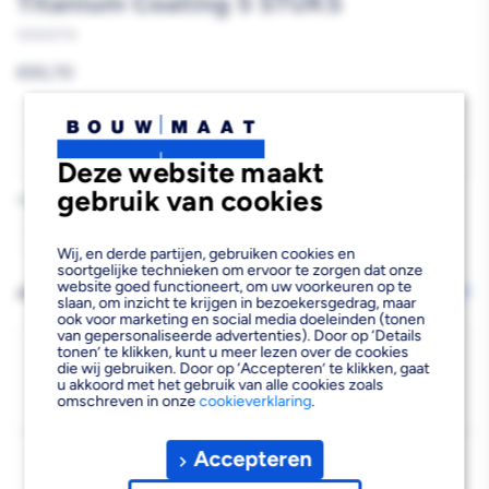
Titanium Coating 5 STUKS
10000714
Reguliere
€93,70
prijs
Kies inhoud
›
5 STUKS
Deze website maakt
gebruik van cookies
Aantal
Aantal
Aantal
Wij, en derde partijen, gebruiken cookies en
soortgelijke technieken om ervoor te zorgen dat onze
verlagen
verhogen
website goed functioneert, om uw voorkeuren op te
AFHALEN OF LATEN BEZORGEN
Wijzig vestiging
slaan, om inzicht te krijgen in bezoekersgedrag, maar
van
van
ook voor marketing en social media doeleinden (tonen
van gepersonaliseerde advertenties). Door op ‘Details
tonen’ te klikken, kunt u meer lezen over de cookies
Fein
Fein
Bezorgen
die wij gebruiken. Door op ‘Accepteren’ te klikken, gaat
u akkoord met het gebruik van alle cookies zoals
Beschikbaar voor bezorgen
8
E-
E-
omschreven in onze
cookieverklaring
.
Voor 19:00 uur besteld, morgen bezorgd.
Cut
Cut
Accepteren
Kies vestiging
Universeel
Universeel