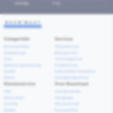
werkdag
2 uur
Categorieën
Services
Bouwmaterialen
Klaarzetservice
Gereedschap
Bezorgservice
Hout
Verfmengservice
Elektrisch gereedschap
Kredietservice
Sanitair
Gebruiksklare vloerspecie
Elektra
Gereedschapverhuur
Klantenservice
Over Bouwmaat
FAQ
Over Bouwmaat
Retourneren
Vestigingen
Levering
Mijn Bouwmaat
Betalen
Duurzaamheid