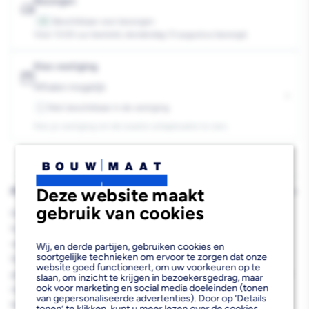
25kg
25kg
Bezorgen
Beschikbaar voor bezorgen
20
Voor 13:00 uur besteld, donderdag 13 augustus bezorgd.
Kies vestiging
Afhalen mogelijk
›
Niet beschikbaar in de vestiging
-
Kies je vestiging om de exacte schaplocatie te zien.
Deze website maakt
PRODUCTBESCHRIJVING
gebruik van cookies
De Eurocol 720 Unicol Poedertegellijm Wit 25kg is een
hoogwaardige witte middenbedtegellijm met uitstekend vullend
vermogen, speciaal ontworpen voor professionele tegelzetting.
Wij, en derde partijen, gebruiken cookies en
soortgelijke technieken om ervoor te zorgen dat onze
Deze flexibele poederlijm is ideaal voor het verlijmen van
website goed functioneert, om uw voorkeuren op te
grootformaat keramische porcellanto grestegels en lichtgekleurd
slaan, om inzicht te krijgen in bezoekersgedrag, maar
ook voor marketing en social media doeleinden (tonen
natuursteen op diverse steenachtige ondergronden. Door de
van gepersonaliseerde advertenties). Door op ‘Details
buigbare eigenschappen en witte kleur levert deze tegellijm
tonen’ te klikken, kunt u meer lezen over de cookies