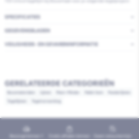
720 Unicol tegellijm bij Bouwmaat voor je volgende tegelproject.
SPECIFICATIES
GEGEVENSBLADEN
VEILIGHEIDS- EN GEVARENINFORMATIE
GERELATEERDE CATEGORIEËN
Bouwmaterialen
Lijmen
Meer=Minder
Pallet item
Poederlijmen
Tegellijmen
Tegelverwerking
Bezorgd binnen 1
Gratis afhalen binnen
Geen retourtermijn