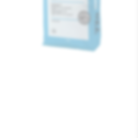
Media
1
openen