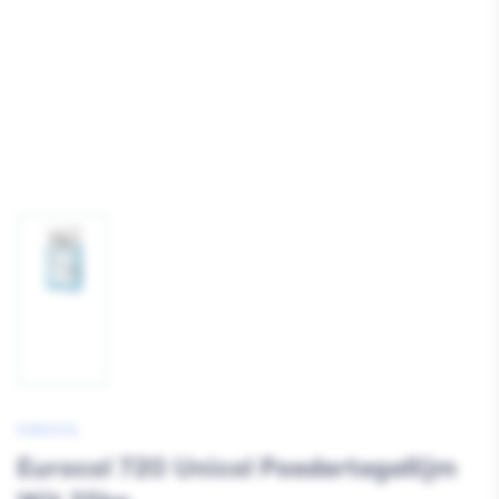
Afbeelding
1
laden
EUROCOL
Eurocol 720 Unicol Poedertegellijm