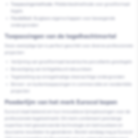
Toepassingsmethode:
Middenbedmethode voor grootformaat
tegels
Flexibiliteit:
Buigbare eigenschappen voor bewegende
ondergronden
Toepassingen van de tegelhechtmortel
Deze veelzijdige lijm is perfect geschikt voor diverse professionele
projecten:
Verlijming van grootformaat keramische porcellanto grestegels
Bevestiging van lichtgekleurd natuursteen
Tegelzetting op onregelmatige steenachtige ondergronden
Binnen- en buitentoepassingen in commerciële en residentiële
projecten
Poederlijm van het merk Eurocol kopen
Eurocol staat bekend om hun innovatieve lijmoplossingen voor de
professionele tegelzetmarkt. Dit merk combineert jarenlange
expertise met geavanceerde technologie om betrouwbare en
duurzame resultaten te garanderen. Bestel vandaag nog je Eurocol