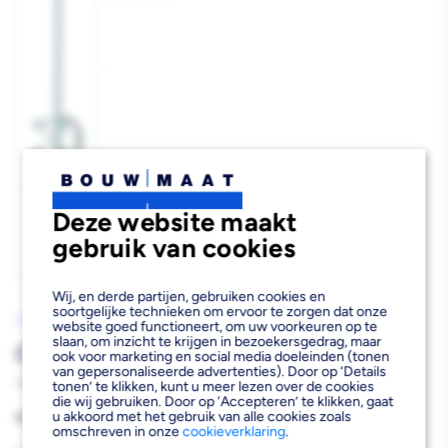
Afbeelding
2
laden
Afbeelding
1
laden
Deze website maakt
gebruik van cookies
Wij, en derde partijen, gebruiken cookies en
soortgelijke technieken om ervoor te zorgen dat onze
COLLOMIX
website goed functioneert, om uw voorkeuren op te
slaan, om inzicht te krijgen in bezoekersgedrag, maar
Collomix Mengstaaf MK 140M
ook voor marketing en social media doeleinden (tonen
van gepersonaliseerde advertenties). Door op ‘Details
742471
tonen’ te klikken, kunt u meer lezen over de cookies
die wij gebruiken. Door op ‘Accepteren’ te klikken, gaat
Reguliere
€48,75
u akkoord met het gebruik van alle cookies zoals
omschreven in onze
cookieverklaring
.
prijs