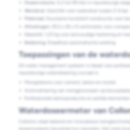
Doseervolume:
0,3 tot 99 liter in nauwkeurige stapp
Werkdruk:
Geschikt voor waterdruk tussen 2-6 bar
Materiaal:
Duurzame kunststof constructie voor lan
Afmetingen:
29,5 x 26 x 9 centimeter voor compac
Gewicht:
1,23 kg voor eenvoudige hantering en tra
Bediening:
Draadloze automatische werking
Toepassingen van de waterd
Dit water management systeem is ideaal voor profes
nauwkeurige waterdosering cruciaal is:
Mengstations voor cement, beton en mortel
Automatisering van mengprocessen op bouwplaat
Professionele betonproductie en prefab elemente
Waterdoseermeter van Collo
Collomix staat bekend om innovatieve mengtechnolog
doseersysteem bevestigt hun reputatie. Het merk lev