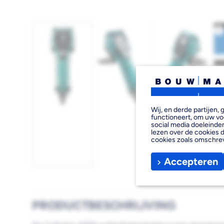
Afbeelding
Afbeelding
Afbeelding
1
2
3
Wij, en derde partijen
laden
laden
laden
functioneert, om uw vo
social media doeleinden
lezen over de cookies d
cookies zoals omschre
Accepteren
PRODUCTBESCHRIJVING