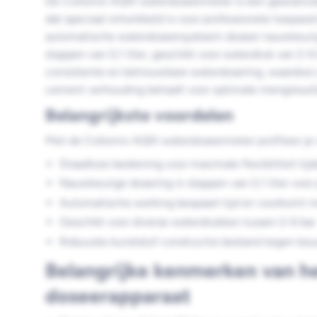
De Collomix AQIX waterdoseermeter is een geavance
dat speciaal ontwikkeld is voor professionele toepass
automatische waterdoseersysteem doseer nauwkeurig t
stappen van 0,1 liter, geschikt voor waterdruk van 2-6
consistente en betrouwbare waterdosering, waardoor je
cement verhouding behaalt voor optimale mengresult
Belangrijkste voordelen
Met de Collomix AQIX waterdoseermeter profiteer je 
Draadloze bediening voor maximale flexibiliteit tij
Nauwkeurige dosering in stappen van 0,1 liter voor
Automatische werking bespaart tijd en voorkomt m
Geschikt voor diverse waterdrukken tussen 2-6 bar
Robuuste kunststof constructie bestand tegen b
Belangrijke kenmerken van h
doseerapparaat