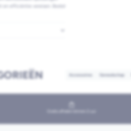
t en efficiëntie vereisen. Bestel
GORIEËN
Accessoires
Gereedschap
Gratis afhalen binnen 2 uur