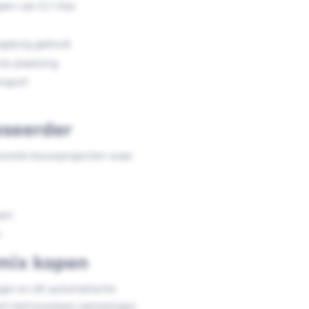
en van 0,1 liter
gdurig gebruik
te plaatsing
nsport
oseerder
sionele bouwprojecten waar
sen
n
mix kopen
ie en dit automatische
ert betrouwbare oplossingen