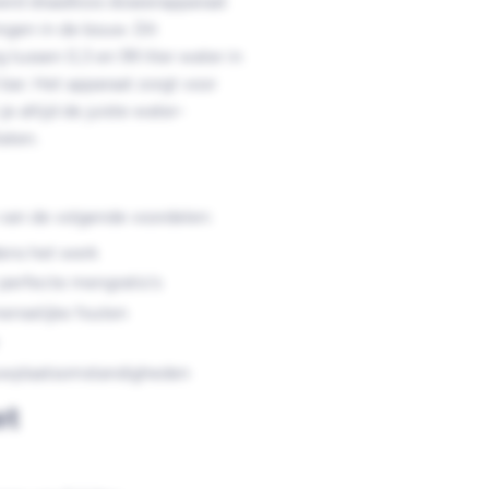
erd draadloos doseerapparaat
ingen in de bouw. Dit
ussen 0,3 en 99 liter water in
 bar. Het apparaat zorgt voor
 altijd de juiste water-
aten.
van de volgende voordelen:
dens het werk
 perfecte mengratio's
enselijke fouten
ouwplaatsomstandigheden
et