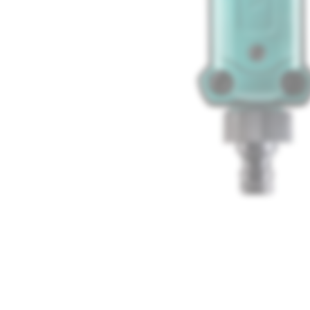
Media
1
openen