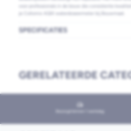
voor professionals in de bouw die consistente kwalitei
je Collomix AQIX waterdoseermeter bij Bouwmaat.
SPECIFICATIES
GERELATEERDE CATE
Bezorgd binnen 1 werkdag