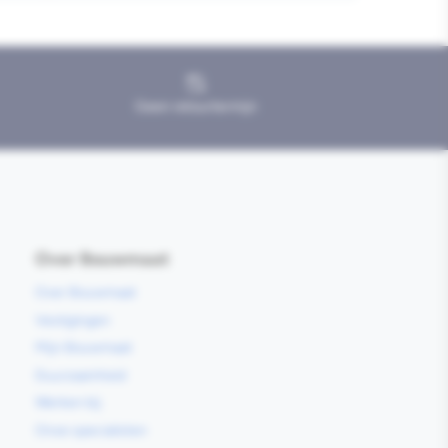
Geen retourtermijn
Over Bouwmaat
Over Bouwmaat
Vestigingen
Mijn Bouwmaat
Duurzaamheid
Werken bij
Onze specialisten