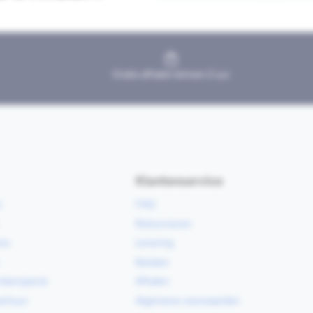
Gratis afhalen binnen 2 uur
Klantenservice
e
FAQ
Retourneren
ce
Levering
Betalen
vloerspecie
Afhalen
erhuur
Algemene voorwaarden