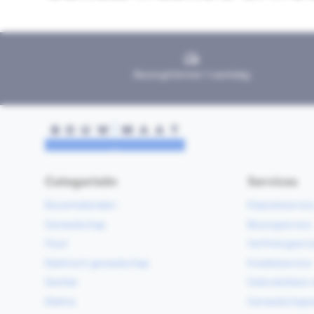
Bezorgd binnen 1 werkdag
Categorieën
Services
Bouwmaterialen
Klaarzetservic
Gereedschap
Bezorgservice
Hout
Verfmengservi
Elektrisch gereedschap
Kredietservice
Sanitair
Gebruiksklare 
Elektra
Gereedschapv