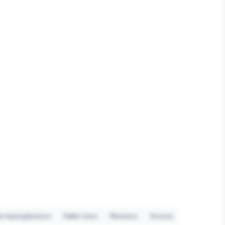
 basispleisters
Pallet item
Pleisters
Stucen