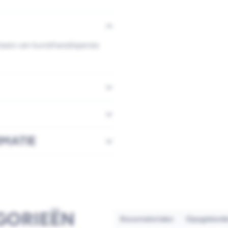
 basis van kunstharsdispersie
RMATIE
GORIEËN
Bouwmaterialen
Gipsgebonden