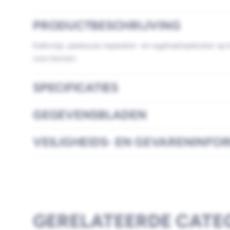
PRODUCTBESCHRIJVING
Kalkvrije, pasteuze reparatie- en egalisatiepleister op
voor binnen
SPECIFICATIES
GEGEVENSBLADEN
VEILIGHEIDS- EN GEVARENINFO
GERELATEERDE CATE