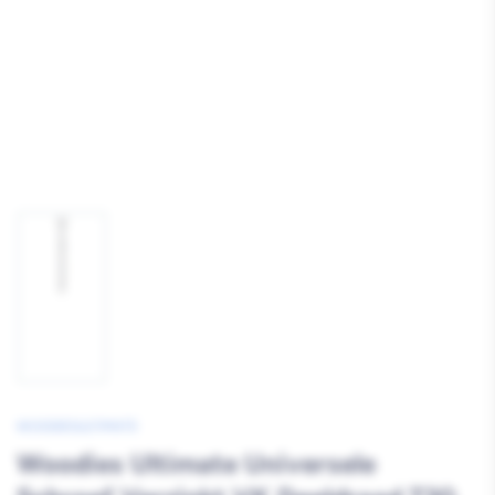
Afbeelding
1
laden
WOODIESULTIMATE
Woodies Ultimate Universele