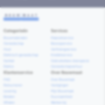
Categorieën
Services
Bouwmaterialen
Klaarzetservice
Gereedschap
Bezorgservice
Hout
Verfmengservice
Elektrisch gereedschap
Kredietservice
Sanitair
Gebruiksklare vloerspecie
Elektra
Gereedschapverhuur
Klantenservice
Over Bouwmaat
FAQ
Over Bouwmaat
Retourneren
Vestigingen
Levering
Mijn Bouwmaat
Betalen
Duurzaamheid
Afhalen
Werken bij