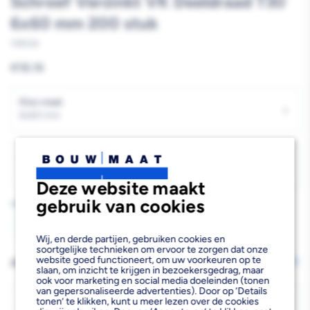
Schroef Verzinkt VK Deeldraad T30
6x60 mm 200 stuk
749536
Reguliere
€18,16
prijs
Kies maat
›
6x60 mm
Kies inhoud
›
200 stuk
Deze website maakt
gebruik van cookies
Aantal
Aantal
Aantal
Wij, en derde partijen, gebruiken cookies en
soortgelijke technieken om ervoor te zorgen dat onze
verlagen
verhogen
website goed functioneert, om uw voorkeuren op te
AFHALEN OF LATEN BEZORGEN
Wijzig vestiging
slaan, om inzicht te krijgen in bezoekersgedrag, maar
van
van
ook voor marketing en social media doeleinden (tonen
van gepersonaliseerde advertenties). Door op ‘Details
Woodies
Woodies
Bezorgen
tonen’ te klikken, kunt u meer lezen over de cookies