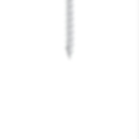
Media
1
openen