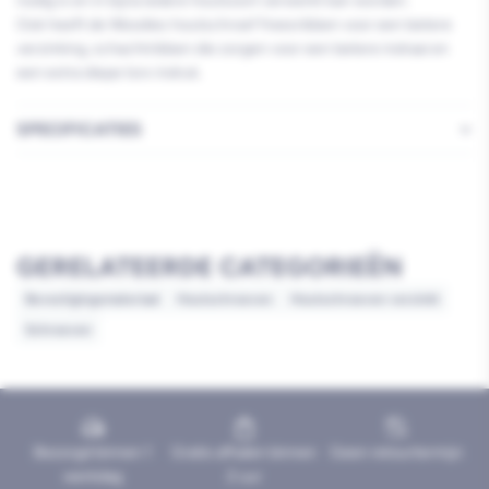
nodig is en in bijna iedere houtsoort verwerkt kan worden.
Ook heeft de Woodies houtschroef freesribben voor een betere
verzinking, schachtribben die zorgen voor een betere indraai en
een extra diepe torx indruk.
SPECIFICATIES
GERELATEERDE CATEGORIEËN
Bevestigingsmateriaal
Houtschroeven
Houtschroeven verzinkt
Schroeven
Bezorgd binnen 1
Gratis afhalen binnen
Geen retourtermijn
werkdag
2 uur