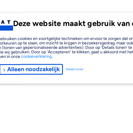
Deze website maakt gebruik van 
, gebruiken cookies en soortgelijke technieken om ervoor te zorgen dat 
orkeuren op te slaan, om inzicht te krijgen in bezoekersgedrag, maar oo
 (tonen van gepersonaliseerde advertenties). Door op ‘Details tonen’ te 
ie wij gebruiken. Door op ‘Accepteren’ te klikken, gaat u akkoord met het
ven in onze
cookieverklaring
.
Alleen noodzakelijk
Details tonen