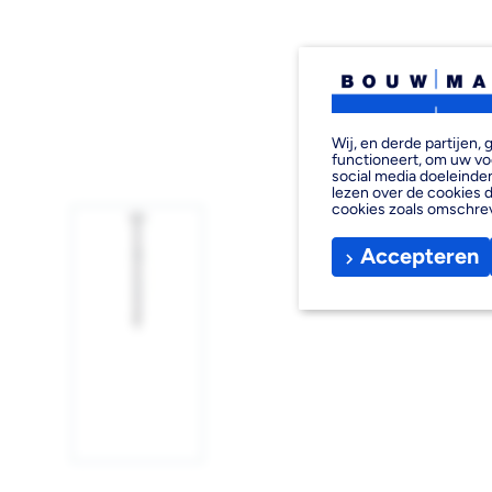
Wij, en derde partijen
functioneert, om uw vo
social media doeleinden
lezen over de cookies d
cookies zoals omschre
Accepteren
Afbeelding
1
laden