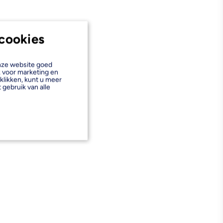
cookies
onze website goed
k voor marketing en
klikken, kunt u meer
 gebruik van alle