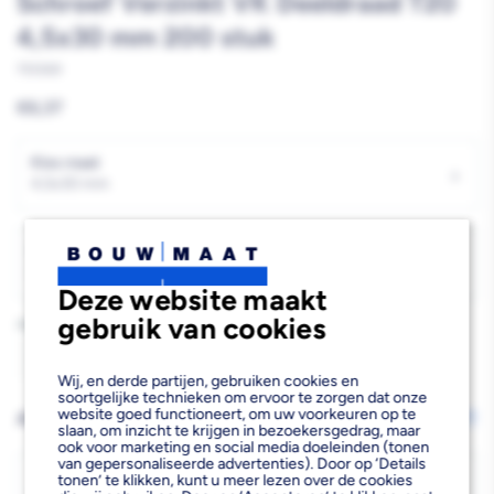
Schroef Verzinkt VK Deeldraad T20
4,5x30 mm 200 stuk
755569
Reguliere
€6,37
prijs
Kies maat
›
4,5x30 mm
Kies inhoud
›
200 stuk
Deze website maakt
gebruik van cookies
Aantal
Aantal
Aantal
Wij, en derde partijen, gebruiken cookies en
soortgelijke technieken om ervoor te zorgen dat onze
verlagen
verhogen
website goed functioneert, om uw voorkeuren op te
AFHALEN OF LATEN BEZORGEN
Wijzig vestiging
slaan, om inzicht te krijgen in bezoekersgedrag, maar
van
van
ook voor marketing en social media doeleinden (tonen
van gepersonaliseerde advertenties). Door op ‘Details
Woodies
Woodies
Bezorgen
tonen’ te klikken, kunt u meer lezen over de cookies