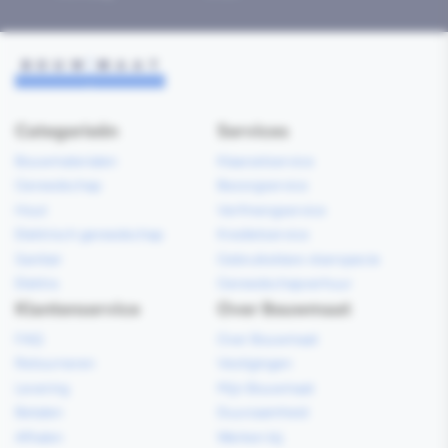
Categorieën
Services
Bouwmaterialen
Klaarzetservice
Gereedschap
Bezorgservice
Hout
Verfmengservice
Elektrisch gereedschap
Kredietservice
Sanitair
Gebruiksklare vloerspecie
Elektra
Gereedschapverhuur
Klantenservice
Over Bouwmaat
FAQ
Over Bouwmaat
Retourneren
Vestigingen
Levering
Mijn Bouwmaat
Betalen
Duurzaamheid
Afhalen
Werken bij