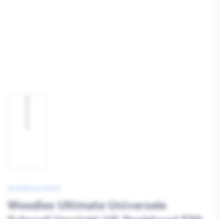
Afbeelding
1
laden
WOODIESULTIMATE
Woodies Ultimate Universele