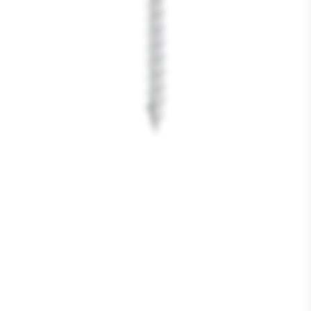
Media
1
openen