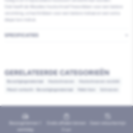
nodig is en in bijna iedere houtsoort verwerkt kan worden.
Ook heeft de Woodies houtschroef freesribben voor een betere
verzinking, schachtribben voor een betere indraai en een extra
diepe torx indruk.
SPECIFICATIES
GERELATEERDE CATEGORIEËN
Bevestigingsmateriaal
Houtschroeven
Houtschroeven verzinkt
Meest verkocht - Bevestigingsmateriaal
Pallet item
Schroeven
Bezorgd binnen 1
Gratis afhalen binnen
Geen retourtermijn
werkdag
2 uur