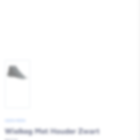
Afbeelding
1
laden
GEEN MERK
Wielkeg Met Houder Zwart