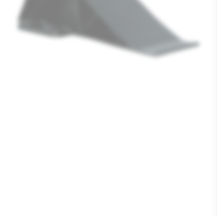
Media
1
openen