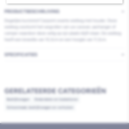
PRODUCTBESCHRIJVING
Degelijke kunststof Carpoint zwarte wielkeg met houder. Deze
wielkeg voorkomt het wegrollen van uw caravan, aanhanger of
camper waardoor deze veilig op zijn plaats blijft staan. De wielkeg
heeft een breedte van 10,3cm en een hoogte van 11,3cm.
SPECIFICATIES
GERELATEERDE CATEGORIEËN
Bedrijfswagen
Onderdelen en toebehoren
Schoonmaak, bedrijfswagen en verhuizen