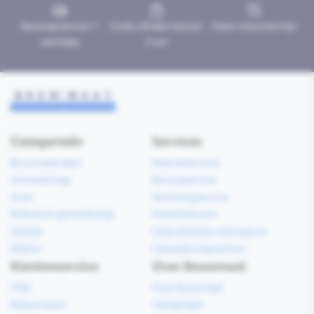
Bezorgd binnen 1
Gratis afhalen binnen
Geen retourtermijn
werkdag
2 uur
Categorieën
Services
Bouwmaterialen
Klaarzetservice
Gereedschap
Bezorgservice
Hout
Verfmengservice
Elektrisch gereedschap
Kredietservice
Sanitair
Gebruiksklare vloerspecie
Elektra
Gereedschapverhuur
Klantenservice
Over Bouwmaat
FAQ
Over Bouwmaat
Retourneren
Vestigingen