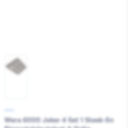
Afbeelding
1
laden
WERA
Wera 6000 Joker 4 Set 1 Steek-En