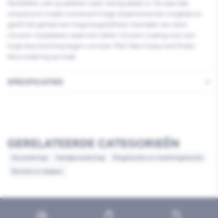
flexibiliteit, ook op plekken waar weinig plaats is. De speciale
smeedvorm maakt overdracht hoge draaimomenten mogelijk en
geeft het geheel een hoge buigstijfheid. Gemaakt van sterk
chroom-molybdeen staal met nikkel-chroom coating voor een
hoge bescherming tegen corrosie. Met Take it easy tool finder:
kleurcodering op maat.
SPECIFICATIES
GERELATEERDE CATEGORIEËN
Gereedschap
Handgereedschap
Ringsleutels en steekringsleutels
Sleutels en doppen