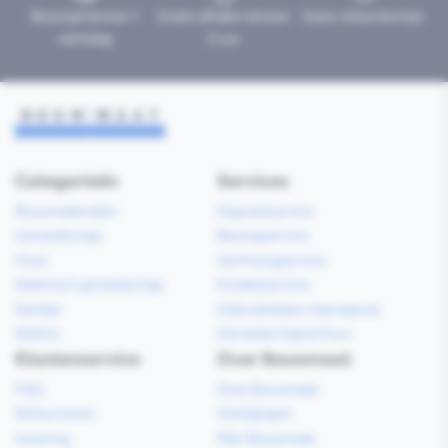
Bezorgd binnen 1
Gratis afhalen binnen
Geen retourtermijn
werkdag
2 uur
Categorieën
Services
Bouwmaterialen
Klaarzetservice
Gereedschap
Bezorgservice
Hout
Verfmengservice
Elektrisch gereedschap
Kredietservice
Sanitair
Gebruiksklare vloerspecie
Elektra
Gereedschapverhuur
Klantenservice
Over Bouwmaat
FAQ
Over Bouwmaat
Retourneren
Vestigingen
Levering
Mijn Bouwmaat