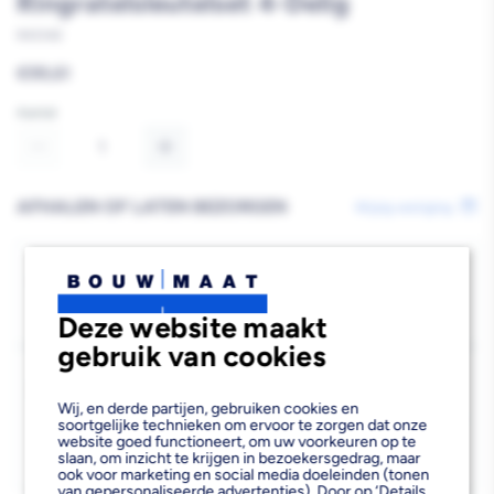
Ringratelsleutelset 4-Delig
943342
Reguliere
€99,61
prijs
Aantal
Aantal
Aantal
verlagen
verhogen
AFHALEN OF LATEN BEZORGEN
Wijzig vestiging
van
van
Wera
Wera
Bezorgen
Beschikbaar voor bezorgen
3
6000
6000
Deze website maakt
Voor 19:00 uur besteld, morgen bezorgd.
Joker
Joker
gebruik van cookies
Kies vestiging
4
4
Afhalen mogelijk
Wij, en derde partijen, gebruiken cookies en
›
Set
Set
soortgelijke technieken om ervoor te zorgen dat onze
Niet beschikbaar in de vestiging
-
website goed functioneert, om uw voorkeuren op te
1
1
slaan, om inzicht te krijgen in bezoekersgedrag, maar
Kies je vestiging om de exacte schaplocatie te zien.
ook voor marketing en social media doeleinden (tonen
van gepersonaliseerde advertenties). Door op ‘Details