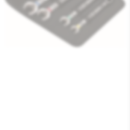
Media
1
openen