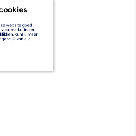
cookies
onze website goed
k voor marketing en
klikken, kunt u meer
 gebruik van alle