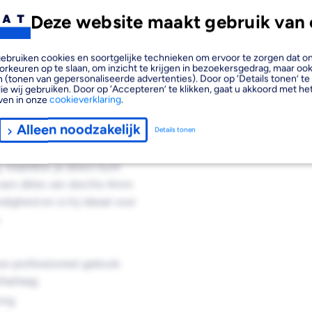
Deze website maakt gebruik van 
, gebruiken cookies en soortgelijke technieken om ervoor te zorgen dat 
orkeuren op te slaan, om inzicht te krijgen in bezoekersgedrag, maar oo
 (tonen van gepersonaliseerde advertenties). Door op ‘Details tonen’ te 
ie wij gebruiken. Door op ‘Accepteren’ te klikken, gaat u akkoord met het
ven in onze
cookieverklaring
.
ge waterdichte bouwplaat die
Alleen noodzakelijk
Details tonen
n in vochtige ruimtes. Deze
rudeerd polystyreen
 waardoor je direct kunt
 een dikte van slechts 4mm
gheid en is hij ideaal voor
.
r professioneel gebruik:
fsellaag
ing