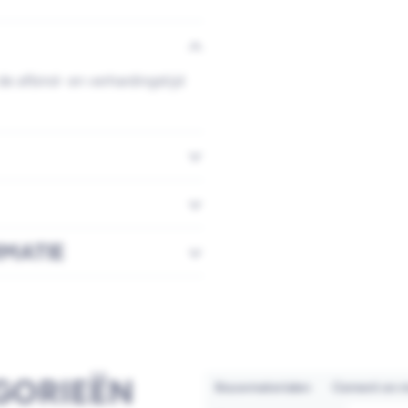
de afbind- en verhardingstijd
RMATIE
GORIEËN
Bouwmaterialen
Cement en m