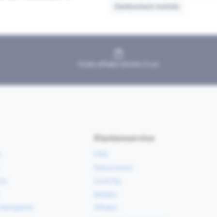
Zandcement mortels
Gratis afhalen binnen 2 uur
Klantenservice
e
FAQ
Retourneren
ce
Levering
Betalen
vloerspecie
Afhalen