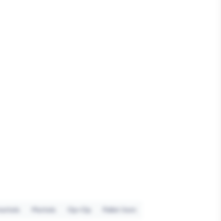
ortels
Mortels
Op=Op
Pallet item