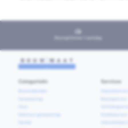
Bezorgd binnen 1 werkdag
Categorieën
Services
Bouwmaterialen
Klaarzetservic
Gereedschap
Bezorgservice
Hout
Verfmengservi
Elektrisch gereedschap
Kredietservice
Sanitair
Gebruiksklare 