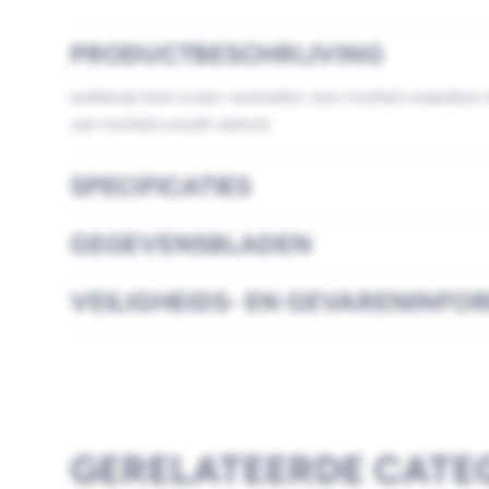
PRODUCTBESCHRIJVING
weberad snel is een versneller voor mortels waardoor 
van mortels wordt verkort.
SPECIFICATIES
GEGEVENSBLADEN
VEILIGHEIDS- EN GEVARENINFO
GERELATEERDE CATE