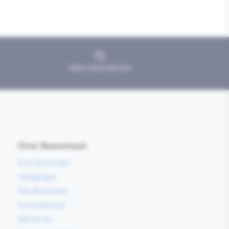
Geen retourtermijn
Over Bouwmaat
Over Bouwmaat
Vestigingen
Mijn Bouwmaat
Duurzaamheid
Werken bij