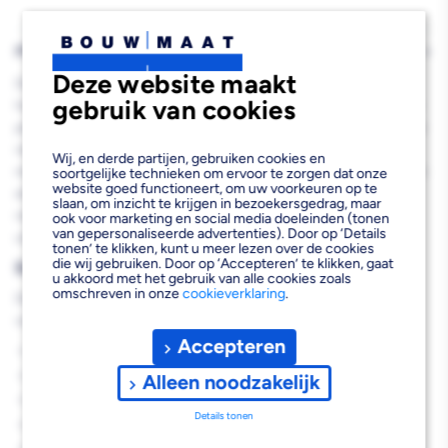
PRODUCTBESCHRIJVING
Deze website maakt
De Wandtegel Vivian Wit Mat 25x40cm 1,30m2 is een
gebruik van cookies
hoogwaardige keramische wandtegel die perfect geschikt is voor
professionele projecten in badkamers, keukens en toiletten. Deze
rechthoekige tegel combineert een tijdloze witte kleur met een
Wij, en derde partijen, gebruiken cookies en
matte geglazuurde afwerking, waardoor je een elegant en modern
soortgelijke technieken om ervoor te zorgen dat onze
website goed functioneert, om uw voorkeuren op te
eindresultaat behaalt. Met een dikte van 9 millimeter en een
slaan, om inzicht te krijgen in bezoekersgedrag, maar
rendement van 1,30 m² per verpakking biedt deze wandtegel
ook voor marketing en social media doeleinden (tonen
van gepersonaliseerde advertenties). Door op ‘Details
uitstekende dekking voor diverse wandbetegeling projecten.
tonen’ te klikken, kunt u meer lezen over de cookies
die wij gebruiken. Door op ‘Accepteren’ te klikken, gaat
Belangrijkste voordelen
u akkoord met het gebruik van alle cookies zoals
omschreven in onze
cookieverklaring
.
Deze keramische wandtegel biedt je de volgende professionele
voordelen:
Accepteren
Tijdloze witte kleur past bij elke interieurstijl
Matte geglazuurde afwerking voor een luxe uitstraling
Alleen noodzakelijk
Geschikt voor vochtige ruimtes zoals badkamers en keukens
Details tonen
Eenvoudig te onderhouden door de geglazuurde oppervlak