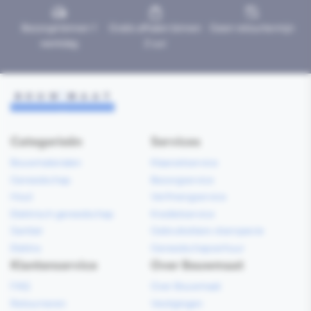
Bezorgd binnen 1
Gratis afhalen binnen
Geen retourtermijn
werkdag
2 uur
Categorieën
Services
Bouwmaterialen
Klaarzetservice
Gereedschap
Bezorgservice
Hout
Verfmengservice
Elektrisch gereedschap
Kredietservice
Sanitair
Gebruiksklare vloerspecie
Elektra
Gereedschapverhuur
Klantenservice
Over Bouwmaat
FAQ
Over Bouwmaat
Retourneren
Vestigingen