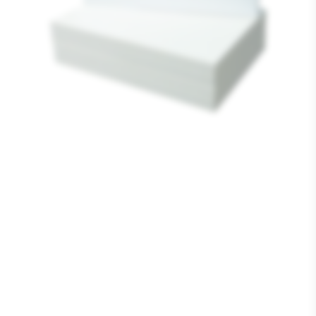
Media
1
openen