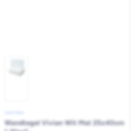
Afbeelding
1
laden
GEEN MERK
Wandtegel Vivian Wit Mat 25x40cm