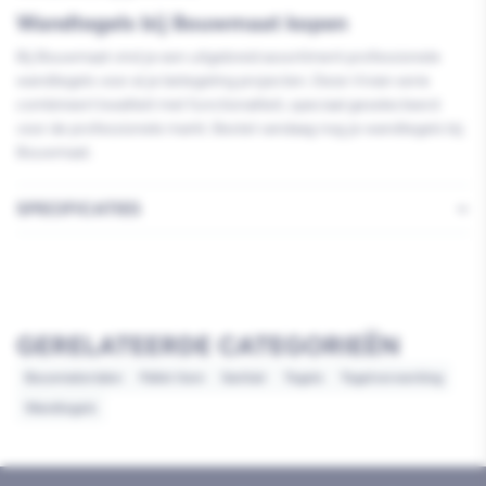
Wandtegels bij Bouwmaat kopen
Bij Bouwmaat vind je een uitgebreid assortiment professionele
wandtegels voor al je betegeling projecten. Deze Vivian serie
combineert kwaliteit met functionaliteit, speciaal geselecteerd
voor de professionele markt. Bestel vandaag nog je wandtegels bij
Bouwmaat.
SPECIFICATIES
GERELATEERDE CATEGORIEËN
Bouwmaterialen
Pallet item
Sanitair
Tegels
Tegelverwerking
Wandtegels