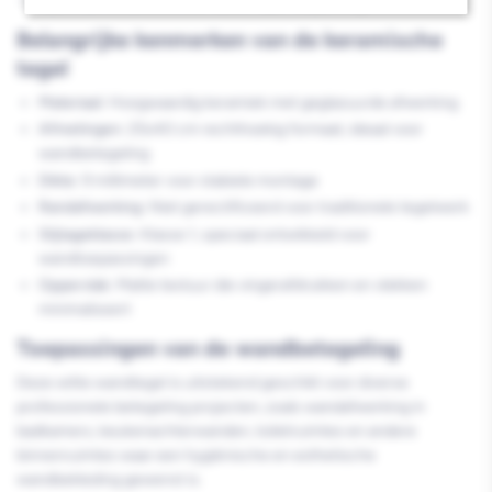
Optimaal rendement van 1,30 m² per verpakking
Belangrijke kenmerken van de keramische
tegel
Materiaal:
Hoogwaardig keramiek met geglazuurde afwerking
Afmetingen:
25x40 cm rechthoekig formaat, ideaal voor
wandbetegeling
Dikte:
9 millimeter voor stabiele montage
Randafwerking:
Niet gerectificeerd voor traditionele tegelwerk
Slijtageklasse:
Klasse 1, speciaal ontwikkeld voor
wandtoepassingen
Oppervlak:
Matte textuur die vingerafdrukken en vlekken
minimaliseert
Toepassingen van de wandbetegeling
Deze witte wandtegel is uitstekend geschikt voor diverse
professionele betegeling projecten, zoals wandafwerking in
badkamers, keukenachterwanden, toiletruimtes en andere
binnenruimtes waar een hygiënische en esthetische
wandbekleding gewenst is.