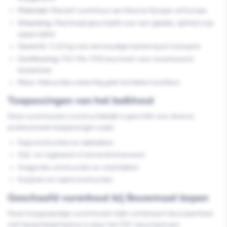
Materiaal:
Massief vurenhout van Noorse fijnspar uit Europa
Afwerking:
Machinaal geschaafd voor een gladde, splintervrije
oppervlakte
Gewicht:
11,33 kg voor eenvoudige hantering en transport
Certificering:
FSC Mix 70% keurmerk voor verantwoord
bosbeheer
Kleur:
Natuurlijke witachtig gele tot bleke houtkleur
Toepassingen van het balkhout
Deze vurenhouten constructiebalk is geschikt voor diverse
professionele toepassingen zoals:
Kapconstructies en dakbalken
Stijl- en regelwerk in binnentimmerwerk
Dragende constructies en vloerbalken
Kozijnen en raamconstructies
Geschaafd vurenhout bij Bouwmaat kopen
Deze hoogwaardige vurenhouten balk combineert duurzaamheid
met bewerkbaarheid en is door het FSC-keurmerk een