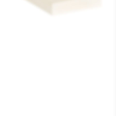
Media
1
openen