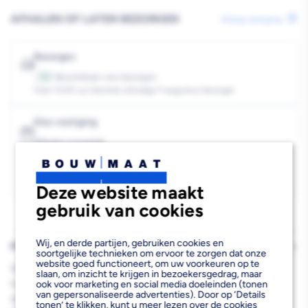
mm
mm
AFHALEN OF LATEN BEZORGEN
Wijzig vestiging
FSC
FSC
Mix
Mix
Bezorgen
70%
70%
Beschikbaar voor bezorgen
105
Voor 13:00 uur besteld, dinsdag 11 augustus bezorgd.
Kies vestiging
Afhalen mogelijk
›
Niet beschikbaar in de vestiging
-
Kies je vestiging om de exacte schaplocatie te zien.
Deze website maakt
gebruik van cookies
Wij, en derde partijen, gebruiken cookies en
PRODUCTBESCHRIJVING
soortgelijke technieken om ervoor te zorgen dat onze
website goed functioneert, om uw voorkeuren op te
De Vuren SLS 38x184x3600 mm FSC Mix 70% is een
slaan, om inzicht te krijgen in bezoekersgedrag, maar
hoogwaardige geschaafde vurenhouten balk die ideaal is voor
ook voor marketing en social media doeleinden (tonen
van gepersonaliseerde advertenties). Door op ‘Details
diverse constructieve toepassingen. Met zijn afmetingen van
tonen’ te klikken, kunt u meer lezen over de cookies