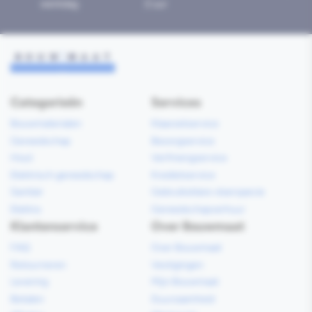
werkdag
2 uur
Categorieën
Services
Bouwmaterialen
Klaarzetservice
Gereedschap
Bezorgservice
Hout
Verfmengservice
Elektrisch gereedschap
Kredietservice
Sanitair
Gebruiksklare vloerspecie
Elektra
Gereedschapverhuur
Klantenservice
Over Bouwmaat
FAQ
Over Bouwmaat
Retourneren
Vestigingen
Levering
Mijn Bouwmaat
Betalen
Duurzaamheid