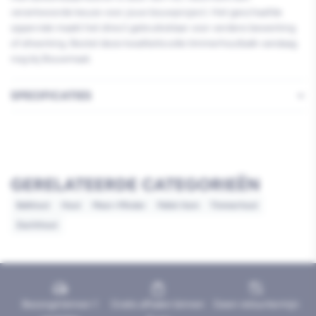
verantwoorde keuze voor jouw bouwproject. Het geschaafde
oppervlak maakt het direct gebruiksklaar voor verdere bewerking
of afwerking. Bestel deze kwaliteitsvolle timmerhoutbalk vandaag
nog bij Bouwmaat.
SPECIFICATIES
GERELATEERDE CATEGORIEËN
Balkhout
Hout
Meer=Minder
Pallet item
Timmerhout
Zachthout
Bezorgd binnen 1
Gratis afhalen binnen
Geen retourtermijn