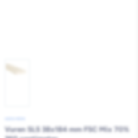
Afbeelding
1
laden
GEEN MERK
Vuren SLS 38x184 mm FSC Mix 70%