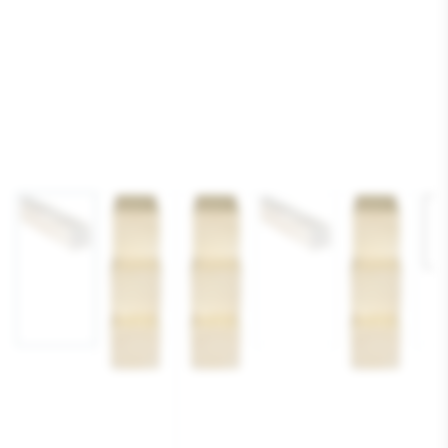
Afbeelding
Afbeelding
1
18
laden
laden
Afbeelding
Afbeelding
Afbeelding
6
15
19
laden
laden
laden