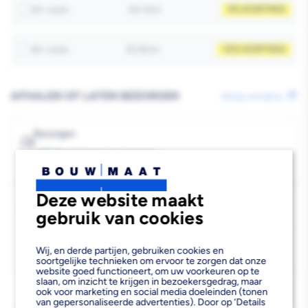
5% KORTING
20+ stuks
€4.13/st
Vuren
Vuren
Geschaafd
Geschaafd
10% KORTING
40+ stuks
€3.92/st
44x44mm
44x44mm
FSC
FSC
AFHALEN OF LATEN BEZORGEN
Wijzig vestiging
Mix
Mix
70%
70%
Bezorgen
Beschikbaar voor bezorgen
431
Voor 13:00 uur besteld, dinsdag 11 augustus bezorgd.
Deze website maakt
Kies vestiging
gebruik van cookies
Afhalen mogelijk
›
Niet beschikbaar in de vestiging
-
Wij, en derde partijen, gebruiken cookies en
Kies je vestiging om de exacte schaplocatie te zien.
soortgelijke technieken om ervoor te zorgen dat onze
website goed functioneert, om uw voorkeuren op te
slaan, om inzicht te krijgen in bezoekersgedrag, maar
ook voor marketing en social media doeleinden (tonen
van gepersonaliseerde advertenties). Door op ‘Details