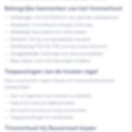
Belangrijke kenmerken van het timmerhout
Afmetingen:
44x44x3000mm voor optimale werkbaarheid
Houtsoort:
Vuren/Noorse fijnspar uit Europa
Afwerking:
Geschaafd met ronde hoeken
Gewicht:
2,61 kg voor gemakkelijk transport
Certificering:
FSC Mix 70% voor duurzame herkomst
Droogmethode:
Gedroogd voor dimensiestabiliteit
Kleur:
Blank vuren met natuurlijke houtkleur
Toepassingen van de houten regel
Deze vurenhouten regel is ideaal voor diverse professionele
toepassingen:
Stijl- en regelwerk voor wanden en plafonds
Kapconstructies en dakbeschotten
Binnentimmerwerk en kozijnconstructies
Magazijnstellingen en werkbanken
Timmerhout bij Bouwmaat kopen