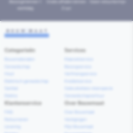
Bezorgd binnen 1
Gratis afhalen binnen
Geen retourtermijn
werkdag
2 uur
Categorieën
Services
Bouwmaterialen
Klaarzetservice
Gereedschap
Bezorgservice
Hout
Verfmengservice
Elektrisch gereedschap
Kredietservice
Sanitair
Gebruiksklare vloerspecie
Elektra
Gereedschapverhuur
Klantenservice
Over Bouwmaat
FAQ
Over Bouwmaat
Retourneren
Vestigingen
Levering
Mijn Bouwmaat