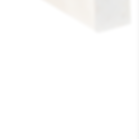
Media
1
openen