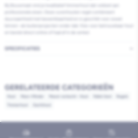
Bij Bouwmaat vind je kwalitatief timmerhout dat voldoet aan
professionele eisen. Deze vurenhouten regel combineert
duurzaamheid met bewerkbaarheid en is geschikt voor zowel
binnen- als buitenprojecten onder dak. Kies voor betrouwbaar hout
en bestel direct online of haal af in de winkel.
SPECIFICATIES
GERELATEERDE CATEGORIEËN
Hout
Meer=Minder
Meest verkocht - Hout
Pallet item
Regels
Timmerhout
Zachthout