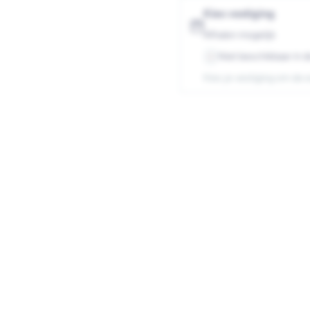
Nylon
Nyl
Kies vestiging
Afhalen mogelijk
Niet beschikbaar in d
-
Kies je vestiging om de 