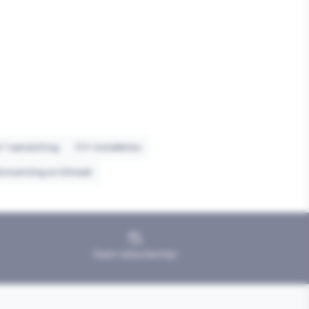
 1 aansluiting
CV-installaties
erwarming en klimaat
Geen retourtermijn