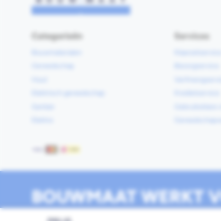
Categorieën
Services
Bouwmaterialen
Klaarzetservic
Gereedschap
Bezorgservice
Hout
Verfmengservi
Elektrisch gereedschap
Kredietservice
Sanitair
Gebruiksklare 
Elektra
Gereedschapv
Betaalmethoden
BOUWMAAT WERKT V