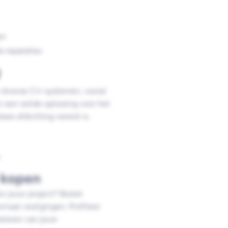
en
ls reparaties
g
n diverse CV-systemen, vooral
 een solide oplossing voor het
e afdichting vereist is.
 kopen
or jouw project? Bestel
maat vestigingen. Profiteer
beteren van jouw