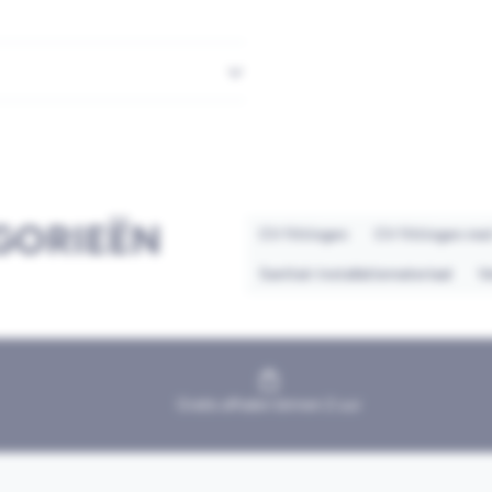
GORIEËN
CV fittingen
CV fittingen met
Sanitair installatiemateriaal
V
Gratis afhalen binnen 2 uur