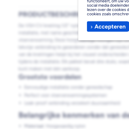
functioneert, om uw vo
social media doeleinden
lezen over de cookies d
PRODUCTBESCHRIJVING
cookies zoals omschre
De VSH CV knelring 1/2'' nylon 3 stuk is een essentie
Accepteren
installatie, met name geschikt voor systemen die geb
vloerverwarming. Deze hoogwaardige fittingen zijn 
lekvrije verbinding te garanderen zonder dat gereedsc
van de knelringen helpt bij het visueel onderscheiden
tijdens de installatie. Elk pakket bevat drie stuks, wa
kunt maken met één aankoop.
Grootste voordelen
Eenvoudige installatie zonder gereedschap
Perfect voor vloerverwarmingssystemen
Leak-proof verbinding verzekert duurzaamheid
Belangrijke kenmerken van de
Materiaal
: Hoogwaardig nylon