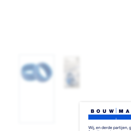
Afbeelding
Afbeelding
1
2
laden
laden
Wij, en derde partijen