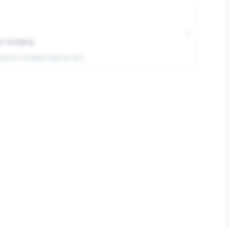
on
›
e vestiging
exacte schaplocatie te zien.