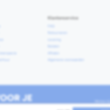
Klantenservice
e
FAQ
Retourneren
ce
Levering
Betalen
vloerspecie
Afhalen
erhuur
Algemene voorwaarden
OOR JE
Werken b