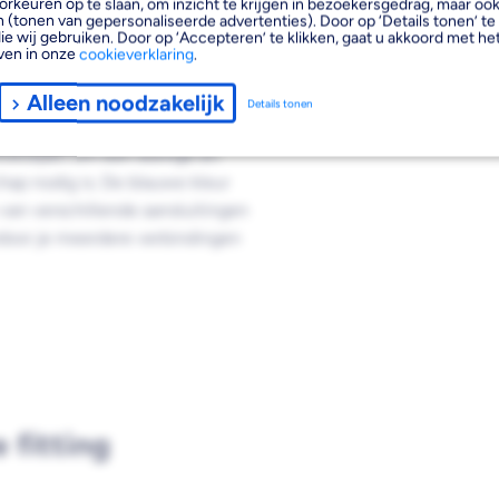
orkeuren op te slaan, om inzicht te krijgen in bezoekersgedrag, maar oo
 (tonen van gepersonaliseerde advertenties). Door op ‘Details tonen’ te 
ie wij gebruiken. Door op ‘Accepteren’ te klikken, gaat u akkoord met het
ven in onze
cookieverklaring
.
el onderdeel voor elke CV-
Alleen noodzakelijk
Details tonen
ruik maken van
ontworpen om een stevige en
hap nodig is. De blauwe kleur
 van verschillende aansluitingen
ardoor je meerdere verbindingen
 fitting