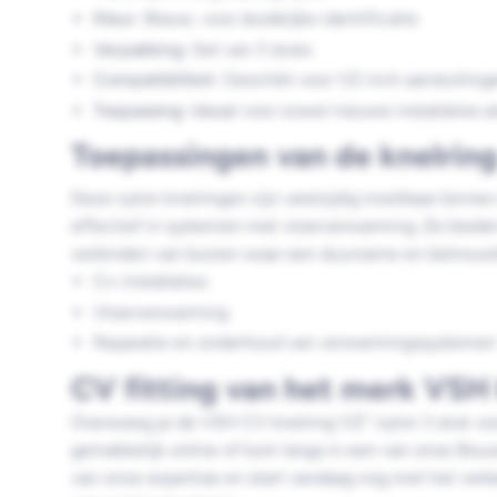
Kleur
: Blauw, voor duidelijke identificatie
Verpakking
: Set van 3 stuks
Compatibiliteit
: Geschikt voor 1/2 inch aansluiting
Toepassing
: Ideaal voor zowel nieuwe installaties a
Toepassingen van de knelrin
Deze nylon knelringen zijn veelzijdig inzetbaar binne
effectief in systemen met vloerverwarming. Ze bieden
verbinden van buizen waar een duurzame en betrouwbar
Cv-installaties
Vloerverwarming
Reparatie en onderhoud van verwarmingssystemen
CV fitting van het merk VSH
Overweeg je de VSH CV knelring 1/2'' nylon 3 stuk vo
gemakkelijk online of kom langs in een van onze Bouw
van onze expertise en start vandaag nog met het ver