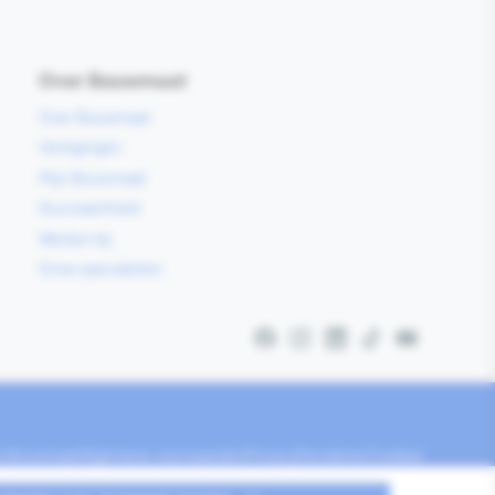
Over Bouwmaat
Over Bouwmaat
Vestigingen
Mijn Bouwmaat
Duurzaamheid
Werken bij
Onze specialisten
Facebook
Instagram
LinkedIn
TikTok
YouTube
ij Bouwmaat
Algemene voorwaarden
Privacy
Disclaimer
Cookies