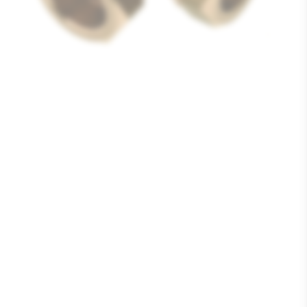
Media
1
openen