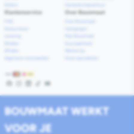
Elektra
Gereedschapverhuur
Klantenservice
Over Bouwmaat
FAQ
Over Bouwmaat
Retourneren
Vestigingen
Levering
Mijn Bouwmaat
Betalen
Duurzaamheid
Afhalen
Werken bij
Algemene voorwaarden
Onze specialisten
Betaalmethoden
Facebook
Instagram
LinkedIn
TikTok
YouTube
BOUWMAAT WERKT
VOOR JE