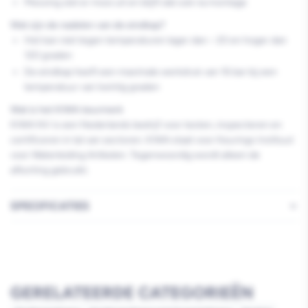
Messing ziet er mooi uit en blijft dat ook na montage
Wat zijn de nadelen van de eindkap?
Het kan niet tegen temperaturen lager dan – 20 en hoger dan
120 graden
De eindkap heeft een maximale werkdruk van 16 bar bij een
temperatuur van twintig graden
Wat is het KIWA keurmerk
KIWA NV is een Nederlands bedrijf voor testen, inspecteren en
certificeren in tal van sectoren. KIWA staat voor Keurings Instituut
voor Waterleiding Artikelen. Tegenwoordig wordt alleen de
afkorting gebruikt.
SPECIFICATIES
GERELATEERDE CATEGORIEËN