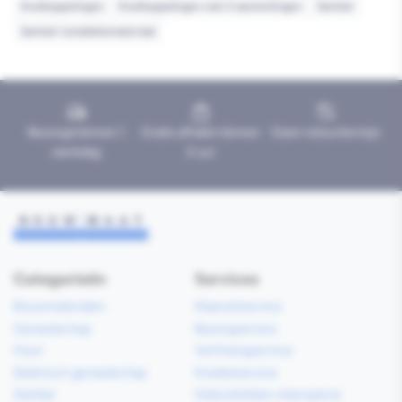
Knelkoppelingen
Knelkoppelingen met 2 aansluitingen
Sanitair
Sanitair installatiemateriaal
Bezorgd binnen 1
Gratis afhalen binnen
Geen retourtermijn
werkdag
2 uur
Categorieën
Services
Bouwmaterialen
Klaarzetservice
Gereedschap
Bezorgservice
Hout
Verfmengservice
Elektrisch gereedschap
Kredietservice
Sanitair
Gebruiksklare vloerspecie