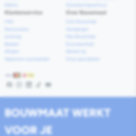
Elektra
Gereedschapverhuur
Klantenservice
Over Bouwmaat
FAQ
Over Bouwmaat
Retourneren
Vestigingen
Levering
Mijn Bouwmaat
Betalen
Duurzaamheid
Afhalen
Werken bij
Algemene voorwaarden
Onze specialisten
Betaalmethoden
Facebook
Instagram
LinkedIn
TikTok
YouTube
BOUWMAAT WERKT
VOOR JE