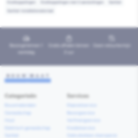
Knelkoppelingen
Knelkoppelingen met 2 aansluitingen
Sanitair
Sanitair installatiemateriaal
Bezorgd binnen 1
Gratis afhalen binnen
Geen retourtermijn
werkdag
2 uur
Categorieën
Services
Bouwmaterialen
Klaarzetservice
Gereedschap
Bezorgservice
Hout
Verfmengservice
Elektrisch gereedschap
Kredietservice
Sanitair
Gebruiksklare vloerspecie