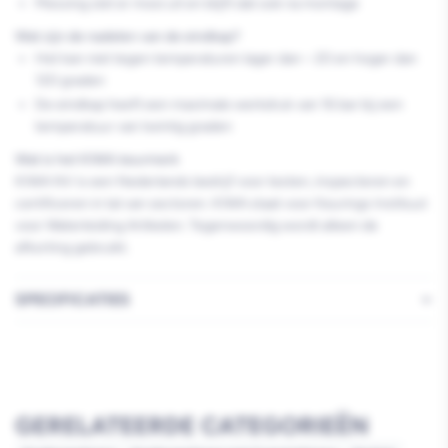
Messing ziet er mooi uit en blijft dat ook na montage
Wat zijn de nadelen van de eindkap?
Het kan niet tegen temperaturen lager dan – 20 en hoger dan
120 graden
De eindkap heeft een maximale werkdruk van 16 bar bij een
temperatuur van twintig graden
Wat is het KIWA keurmerk
KIWA NV is een Nederlands bedrijf voor testen, inspecteren en
certificeren in tal van sectoren. KIWA staat voor Keurings Instituut
voor Waterleiding Artikelen. Tegenwoordig wordt alleen de
afkorting gebruikt.
SPECIFICATIES
GERELATEERDE CATEGORIEËN