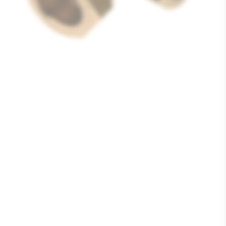
Media
1
openen