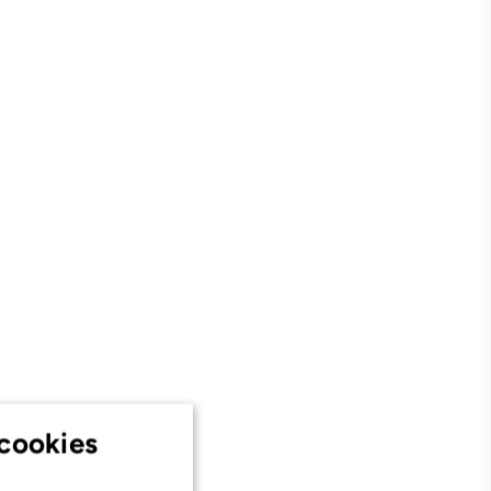
cookies