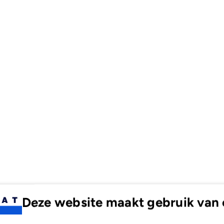
Deze website maakt gebruik van 