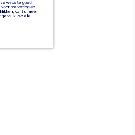
onze website goed
k voor marketing en
klikken, kunt u meer
 gebruik van alle