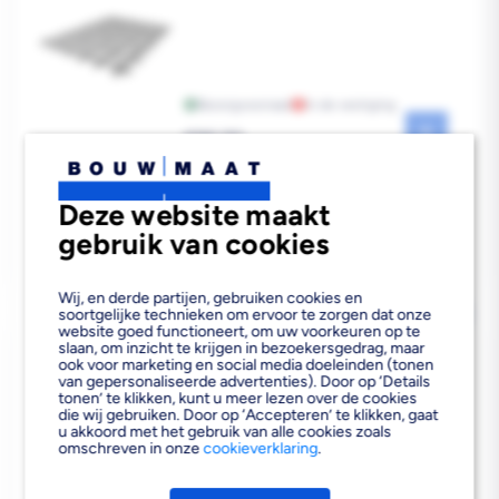
SLIMFIT SYSTEEM 3,75 M²
12MM 5X100X75CM
Bezorgvoorraad
In de vestiging
Reguliere
€86,50
prijs
Deze website maakt
gebruik van cookies
Wij, en derde partijen, gebruiken cookies en
UNIWARM ECO CIRCULAIRE
soortgelijke technieken om ervoor te zorgen dat onze
website goed functioneert, om uw voorkeuren op te
RANDISOLATIE 10MTR/ROL
slaan, om inzicht te krijgen in bezoekersgedrag, maar
10X1CM
ook voor marketing en social media doeleinden (tonen
van gepersonaliseerde advertenties). Door op ‘Details
tonen’ te klikken, kunt u meer lezen over de cookies
die wij gebruiken. Door op ‘Accepteren’ te klikken, gaat
u akkoord met het gebruik van alle cookies zoals
omschreven in onze
cookieverklaring
.
Bezorgvoorraad
In de vestiging