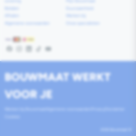
Levering
Mijn Bouwmaat
Betalen
Duurzaamheid
Afhalen
Werken bij
Algemene voorwaarden
Onze specialisten
Betaalmethoden
Facebook
Instagram
LinkedIn
TikTok
YouTube
BOUWMAAT WERKT
VOOR JE
Werken bij Bouwmaat
Algemene voorwaarden
Privacy
Disclaimer
Cookies
2026
Bouwmaat
©