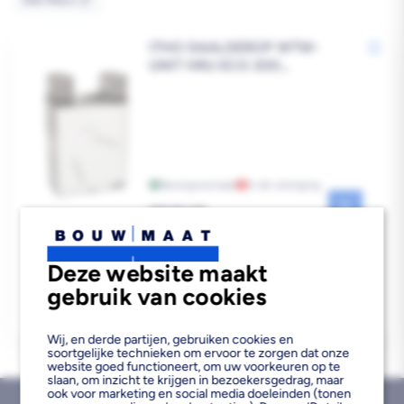
Alle filters
ITHO DAALDEROP WTW-
UNIT HRU ECO 200
EUROSTEKKER
Bezorgvoorraad
In de vestiging
Reguliere
€849,00
prijs
Deze website maakt
gebruik van cookies
Wij, en derde partijen, gebruiken cookies en
soortgelijke technieken om ervoor te zorgen dat onze
website goed functioneert, om uw voorkeuren op te
slaan, om inzicht te krijgen in bezoekersgedrag, maar
ook voor marketing en social media doeleinden (tonen