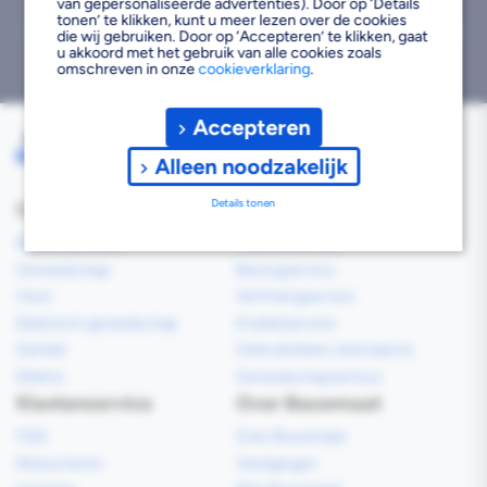
van gepersonaliseerde advertenties). Door op ‘Details
tonen’ te klikken, kunt u meer lezen over de cookies
Bezorgd binnen 1
Gratis afhalen binnen
Geen retourtermijn
die wij gebruiken. Door op ‘Accepteren’ te klikken, gaat
u akkoord met het gebruik van alle cookies zoals
werkdag
2 uur
omschreven in onze
cookieverklaring
.
Accepteren
Alleen noodzakelijk
Details tonen
Categorieën
Services
Bouwmaterialen
Klaarzetservice
Gereedschap
Bezorgservice
Hout
Verfmengservice
Elektrisch gereedschap
Kredietservice
Sanitair
Gebruiksklare vloerspecie
Elektra
Gereedschapverhuur
Klantenservice
Over Bouwmaat
FAQ
Over Bouwmaat
Retourneren
Vestigingen