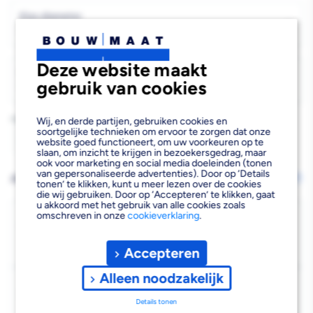
Kies diameter
›
20 millimeter
Deze website maakt
Kies inhoud
›
gebruik van cookies
2 stuk
Aantal
Wij, en derde partijen, gebruiken cookies en
soortgelijke technieken om ervoor te zorgen dat onze
website goed functioneert, om uw voorkeuren op te
Aantal
Aantal
slaan, om inzicht te krijgen in bezoekersgedrag, maar
ook voor marketing en social media doeleinden (tonen
verlagen
verhogen
van gepersonaliseerde advertenties). Door op ‘Details
AFHALEN OF LATEN BEZORGEN
Wijzig vestiging
tonen’ te klikken, kunt u meer lezen over de cookies
van
van
die wij gebruiken. Door op ‘Accepteren’ te klikken, gaat
u akkoord met het gebruik van alle cookies zoals
omschreven in onze
cookieverklaring
.
Uponor
Uponor
Bezorgen
Beschikbaar voor bezorgen
5
Press
Press
Accepteren
Voor 19:00 uur besteld, morgen bezorgd.
Composiet
Composiet
Alleen noodzakelijk
Kies vestiging
T-
T-
Details tonen
Afhalen mogelijk
›