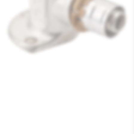
Media
1
openen