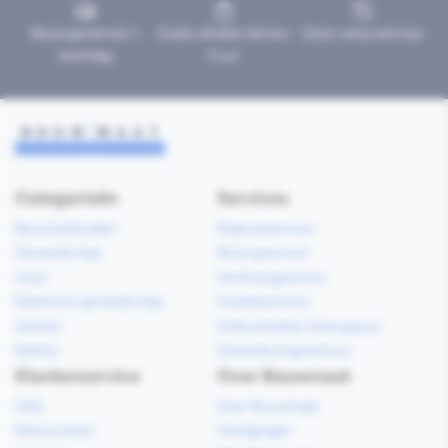
Bezorgd binnen 1
Gratis afhalen binnen
Geen retourtermijn
werkdag
2 uur
Categorieën
Services
Bouwmaterialen
Klaarzetservice
Gereedschap
Bezorgservice
Hout
Verfmengservice
Elektrisch gereedschap
Kredietservice
Sanitair
Gebruiksklare vloerspecie
Elektra
Gereedschapverhuur
Klantenservice
Over Bouwmaat
FAQ
Over Bouwmaat
Retourneren
Vestigingen