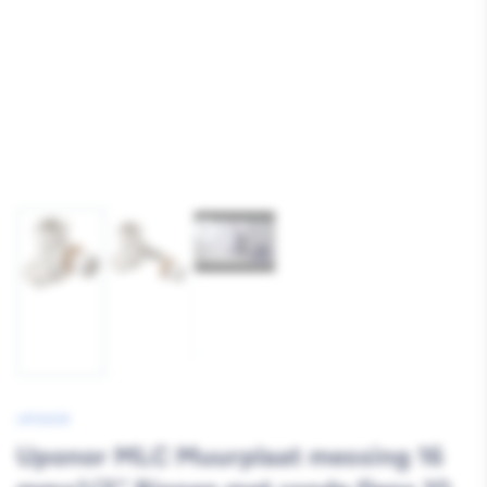
Afbeelding
Afbeelding
Afbeelding
3
1
2
laden
laden
laden
UPONOR
Uponor MLC Muurplaat messing 16