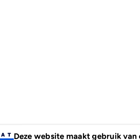
Deze website maakt gebruik van 