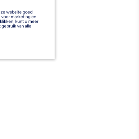
onze website goed
k voor marketing en
klikken, kunt u meer
 gebruik van alle